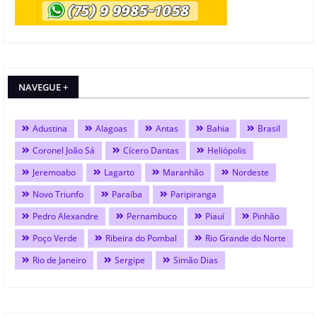
NAVEGUE +
Adustina
Alagoas
Antas
Bahia
Brasil
Coronel João Sá
Cícero Dantas
Heliópolis
Jeremoabo
Lagarto
Maranhão
Nordeste
Novo Triunfo
Paraíba
Paripiranga
Pedro Alexandre
Pernambuco
Piauí
Pinhão
Poço Verde
Ribeira do Pombal
Rio Grande do Norte
Rio de Janeiro
Sergipe
Simão Dias