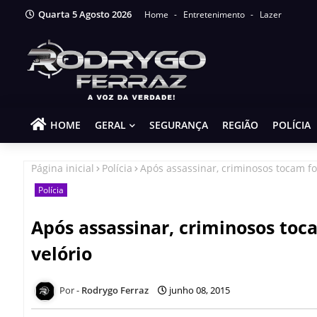
Quarta 5 Agosto 2026
Home
Entretenimento
Lazer
HOME
GERAL
SEGURANÇA
REGIÃO
POLÍCIA
Página inicial
Polícia
Após assassinar, criminosos tocam fo
Polícia
Após assassinar, criminosos toc
velório
Rodrygo Ferraz
junho 08, 2015