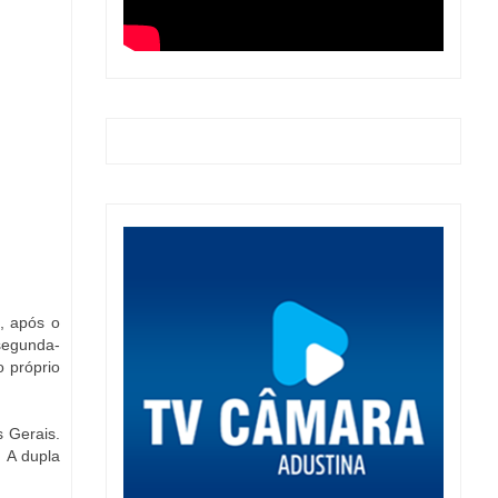
, após o
segunda-
 próprio
s Gerais.
 A dupla