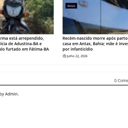
Antas
irma está arrependido,
Recém-nascido morre após part
lícia de Adustina-BA e
casa em Antas, Bahia; mãe é inve
ulo furtado em Fátima-BA
por infanticídio
Julho 22, 2026
0 Come
 by Admin.