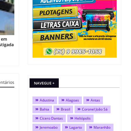
o em
stigada
ntários
NAVEGUE +
Adustina
Alagoas
Antas
Bahia
Brasil
Coronel João Sá
Cícero Dantas
Heliópolis
Jeremoabo
Lagarto
Maranhão