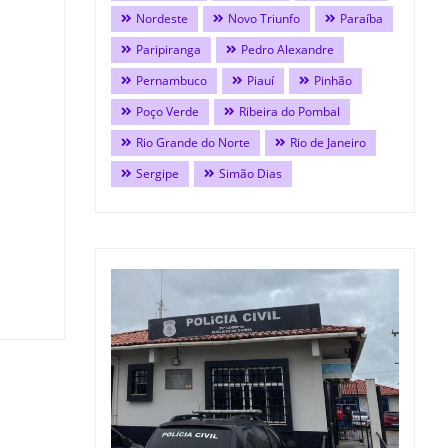
Nordeste
Novo Triunfo
Paraíba
Paripiranga
Pedro Alexandre
Pernambuco
Piauí
Pinhão
Poço Verde
Ribeira do Pombal
Rio Grande do Norte
Rio de Janeiro
Sergipe
Simão Dias