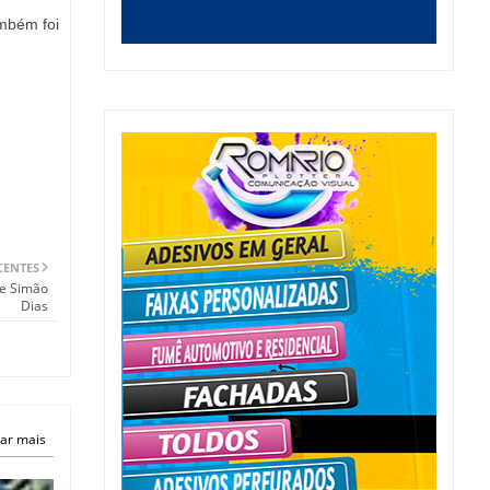
mbém foi
CENTES
 e Simão
Dias
ar mais