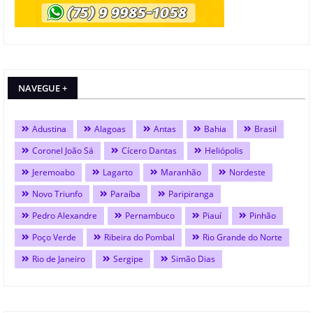
NAVEGUE +
Adustina
Alagoas
Antas
Bahia
Brasil
Coronel João Sá
Cícero Dantas
Heliópolis
Jeremoabo
Lagarto
Maranhão
Nordeste
Novo Triunfo
Paraíba
Paripiranga
Pedro Alexandre
Pernambuco
Piauí
Pinhão
Poço Verde
Ribeira do Pombal
Rio Grande do Norte
Rio de Janeiro
Sergipe
Simão Dias