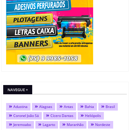
NAVEGUE +
Adustina
Alagoas
Antas
Bahia
Brasil
Coronel João Sá
Cícero Dantas
Heliópolis
Jeremoabo
Lagarto
Maranhão
Nordeste