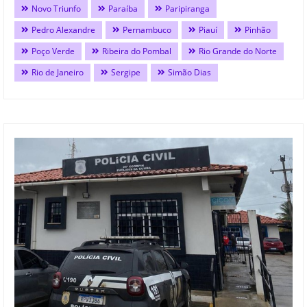
Novo Triunfo
Paraíba
Paripiranga
Pedro Alexandre
Pernambuco
Piauí
Pinhão
Poço Verde
Ribeira do Pombal
Rio Grande do Norte
Rio de Janeiro
Sergipe
Simão Dias