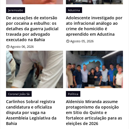
Jeremoabo
Adustina
De acusações de extorsão
Adolescente investigado por
por cocaína a esbulho: os
ato infracional análogo ao
detalhes da guerra judicial
crime de homicídio é
travada por advogado
apreendido em Adustina
executado na Bahia
Agosto 05, 2026
Agosto 06, 2026
Coronel João Sá
Política
Carlinhos Sobral registra
Aldenísio Miranda assume
candidatura e oficializa
protagonismo da oposição
disputa por vaga na
em Sítio do Quinto e
Assembleia Legislativa da
fortalece articulação para as
Bahia
eleições de 2026