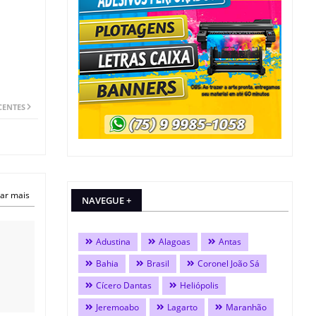
CENTES
ar mais
NAVEGUE +
Adustina
Alagoas
Antas
Bahia
Brasil
Coronel João Sá
Cícero Dantas
Heliópolis
Jeremoabo
Lagarto
Maranhão