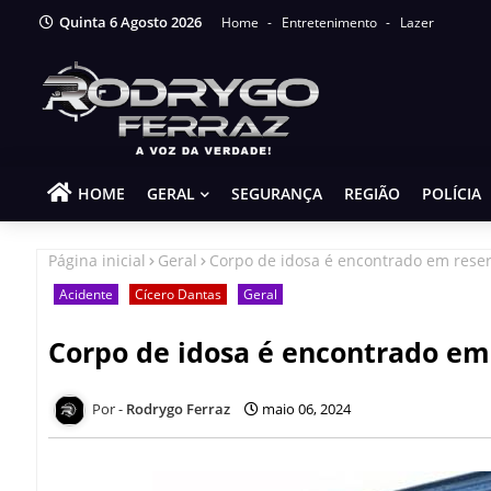
Quinta 6 Agosto 2026
Home
Entretenimento
Lazer
HOME
GERAL
SEGURANÇA
REGIÃO
POLÍCIA
Página inicial
Geral
Corpo de idosa é encontrado em reser
Acidente
Cícero Dantas
Geral
Corpo de idosa é encontrado em
Rodrygo Ferraz
maio 06, 2024