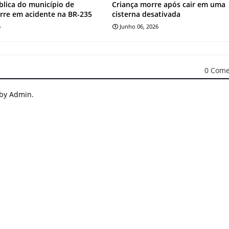
blica do município de
Criança morre após cair em uma
rre em acidente na BR-235
cisterna desativada
6
Junho 06, 2026
0 Come
 by Admin.