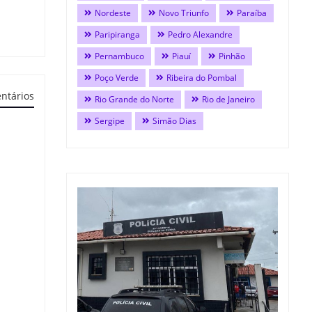
Nordeste
Novo Triunfo
Paraíba
Paripiranga
Pedro Alexandre
Pernambuco
Piauí
Pinhão
Poço Verde
Ribeira do Pombal
ntários
Rio Grande do Norte
Rio de Janeiro
Sergipe
Simão Dias