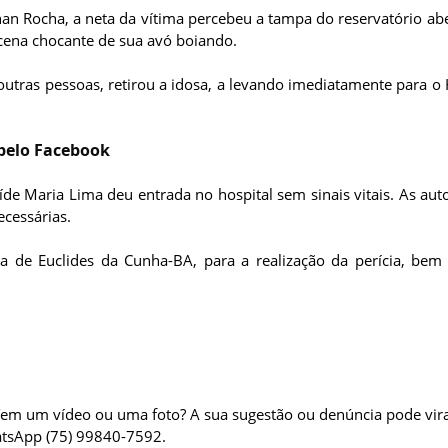
an Rocha, a neta da vítima percebeu a tampa do reservatório abe
cena chocante de sua avó boiando.
utras pessoas, retirou a idosa, a levando imediatamente para o 
pelo Facebook
de Maria Lima deu entrada no hospital sem sinais vitais. As aut
cessárias.
ca de Euclides da Cunha-BA, para a realização da perícia, be
 Tem um vídeo ou uma foto? A sua sugestão ou denúncia pode vi
atsApp (75) 99840-7592.