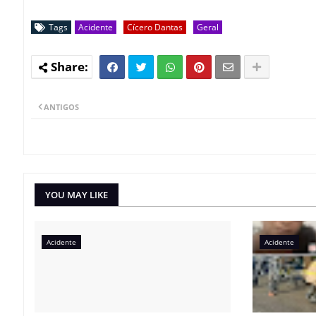
Tags
Acidente
Cícero Dantas
Geral
ANTIGOS
YOU MAY LIKE
Acidente
Acidente