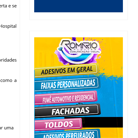
rta e se
Hospital
oridades
m como a
rar uma