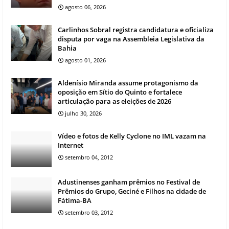
agosto 06, 2026
Carlinhos Sobral registra candidatura e oficializa
disputa por vaga na Assembleia Legislativa da
Bahia
agosto 01, 2026
Aldenísio Miranda assume protagonismo da
oposição em Sítio do Quinto e fortalece
articulação para as eleições de 2026
julho 30, 2026
Vídeo e fotos de Kelly Cyclone no IML vazam na
Internet
setembro 04, 2012
Adustinenses ganham prêmios no Festival de
Prêmios do Grupo, Geciné e Filhos na cidade de
Fátima-BA
setembro 03, 2012