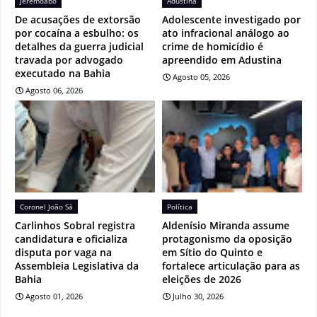
Jeremoabo
Adustina
De acusações de extorsão
Adolescente investigado por
por cocaína a esbulho: os
ato infracional análogo ao
detalhes da guerra judicial
crime de homicídio é
travada por advogado
apreendido em Adustina
executado na Bahia
Agosto 05, 2026
Agosto 06, 2026
Coronel João Sá
Política
Carlinhos Sobral registra
Aldenísio Miranda assume
candidatura e oficializa
protagonismo da oposição
disputa por vaga na
em Sítio do Quinto e
Assembleia Legislativa da
fortalece articulação para as
Bahia
eleições de 2026
Agosto 01, 2026
Julho 30, 2026