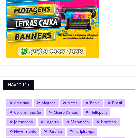
NAVEGUE +
Adustina
Alagoas
Antas
Bahia
Brasil
Coronel João Sá
Cícero Dantas
Heliópolis
Jeremoabo
Lagarto
Maranhão
Nordeste
Novo Triunfo
Paraíba
Paripiranga