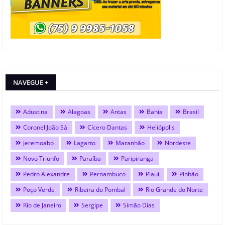
NAVEGUE +
Adustina
Alagoas
Antas
Bahia
Brasil
Coronel João Sá
Cícero Dantas
Heliópolis
Jeremoabo
Lagarto
Maranhão
Nordeste
Novo Triunfo
Paraíba
Paripiranga
Pedro Alexandre
Pernambuco
Piauí
Pinhão
Poço Verde
Ribeira do Pombal
Rio Grande do Norte
Rio de Janeiro
Sergipe
Simão Dias