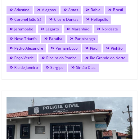
Adustina
Alagoas
Antas
Bahia
Brasil
Coronel João Sá
Cícero Dantas
Heliópolis
Jeremoabo
Lagarto
Maranhão
Nordeste
Novo Triunfo
Paraíba
Paripiranga
Pedro Alexandre
Pernambuco
Piauí
Pinhão
Poço Verde
Ribeira do Pombal
Rio Grande do Norte
Rio de Janeiro
Sergipe
Simão Dias