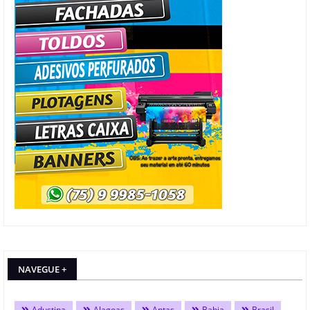
NAVEGUE +
Adustina
Alagoas
Antas
Bahia
Brasil