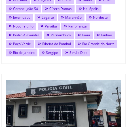
Coronel João Sá
Cícero Dantas
Heliópolis
Jeremoabo
Lagarto
Maranhão
Nordeste
Novo Triunfo
Paraíba
Paripiranga
Pedro Alexandre
Pernambuco
Piauí
Pinhão
Poço Verde
Ribeira do Pombal
Rio Grande do Norte
Rio de Janeiro
Sergipe
Simão Dias