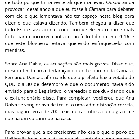
de tudo porque tinha gente ali que iria levar. Ousou ainda
provocar, desafiando a que eu fosse à Câmara para debater
com ele e que lamentava não ter espaço neste blog para
dizer o que estava dizendo. Também chegou a dizer que
tudo isso estava acontecendo porque ele era o nome mais
forte para concorrer contra o prefeito Ildinho em 2016 e
que este blogueiro estava querendo enfraquecê-lo com
mentiras.
Sobre Ana Dalva, as acusações são mais graves. Disse que,
mesmo tendo uma declaração do ex-Tesoureiro da Câmara,
Fernando Dantas, afirmando que o prefeito havia vetado do
QDD dia 30 de dezembro e que o documento havia sido
enviado para o Legislativo, o vereador disse duvidar do que
o ex-funcionário disse. Para completar, vociferou que Ana
Dalva se vangloriava de ter feito uma administração correta,
mas pagou cerca de 700 reais de carimbos a uma gráfica e
não há um só carimbo na casa.
Para provar que a ex-presidente não era o que o povo de
Heliópolis imaginava, disse que ela contratou uma empresa