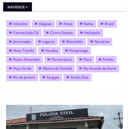
NAVEGUE +
Adustina
Alagoas
Antas
Bahia
Brasil
Coronel João Sá
Cícero Dantas
Heliópolis
Jeremoabo
Lagarto
Maranhão
Nordeste
Novo Triunfo
Paraíba
Paripiranga
Pedro Alexandre
Pernambuco
Piauí
Pinhão
Poço Verde
Ribeira do Pombal
Rio Grande do Norte
Rio de Janeiro
Sergipe
Simão Dias