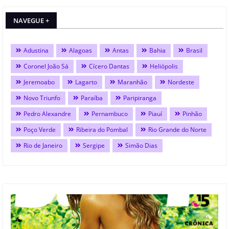
NAVEGUE +
Adustina
Alagoas
Antas
Bahia
Brasil
Coronel João Sá
Cícero Dantas
Heliópolis
Jeremoabo
Lagarto
Maranhão
Nordeste
Novo Triunfo
Paraíba
Paripiranga
Pedro Alexandre
Pernambuco
Piauí
Pinhão
Poço Verde
Ribeira do Pombal
Rio Grande do Norte
Rio de Janeiro
Sergipe
Simão Dias