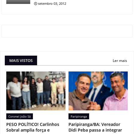
setembro 03, 2012
MAIS VISTOS
Ler mais
Coronel João Sá
Paripiranga
PESO POLÍTICO! Carlinhos
Paripiranga/BA: Vereador
Sobral amplia força e
Didi Peba passa a integrar