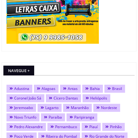
NAVEGUE +
Adustina
Alagoas
Antas
Bahia
Brasil
Coronel João Sá
Cícero Dantas
Heliópolis
Jeremoabo
Lagarto
Maranhão
Nordeste
Novo Triunfo
Paraíba
Paripiranga
Pedro Alexandre
Pernambuco
Piauí
Pinhão
Poço Verde
Ribeira do Pombal
Rio Grande do Norte