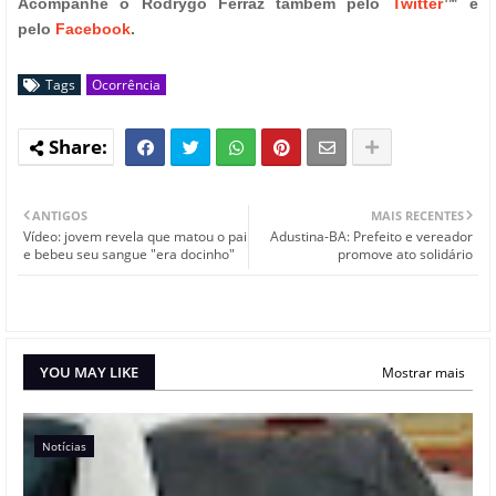
Acompanhe o Rodrygo Ferraz também pelo
Twitter
™ e
pelo
Facebook
.
Tags
Ocorrência
ANTIGOS
MAIS RECENTES
Vídeo: jovem revela que matou o pai
Adustina-BA: Prefeito e vereador
e bebeu seu sangue "era docinho"
promove ato solidário
YOU MAY LIKE
Mostrar mais
Notícias