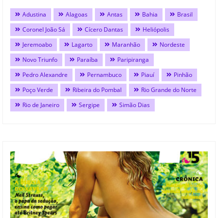
Adustina
Alagoas
Antas
Bahia
Brasil
Coronel João Sá
Cícero Dantas
Heliópolis
Jeremoabo
Lagarto
Maranhão
Nordeste
Novo Triunfo
Paraíba
Paripiranga
Pedro Alexandre
Pernambuco
Piauí
Pinhão
Poço Verde
Ribeira do Pombal
Rio Grande do Norte
Rio de Janeiro
Sergipe
Simão Dias