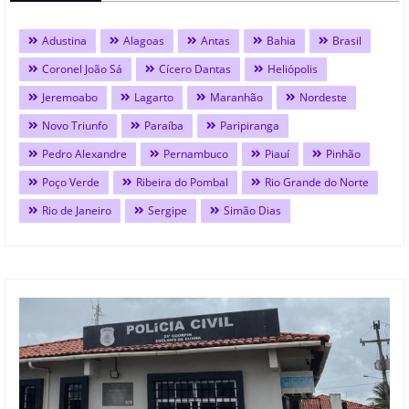
Adustina
Alagoas
Antas
Bahia
Brasil
Coronel João Sá
Cícero Dantas
Heliópolis
Jeremoabo
Lagarto
Maranhão
Nordeste
Novo Triunfo
Paraíba
Paripiranga
Pedro Alexandre
Pernambuco
Piauí
Pinhão
Poço Verde
Ribeira do Pombal
Rio Grande do Norte
Rio de Janeiro
Sergipe
Simão Dias