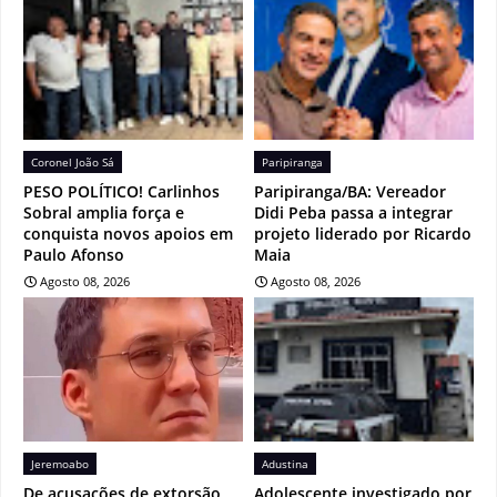
Coronel João Sá
Paripiranga
PESO POLÍTICO! Carlinhos
Paripiranga/BA: Vereador
Sobral amplia força e
Didi Peba passa a integrar
conquista novos apoios em
projeto liderado por Ricardo
Paulo Afonso
Maia
Agosto 08, 2026
Agosto 08, 2026
Jeremoabo
Adustina
De acusações de extorsão
Adolescente investigado por