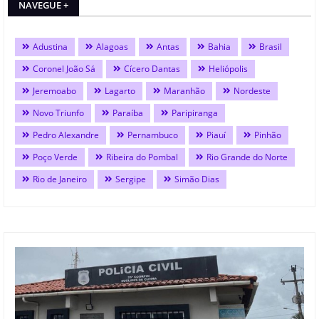
NAVEGUE +
Adustina
Alagoas
Antas
Bahia
Brasil
Coronel João Sá
Cícero Dantas
Heliópolis
Jeremoabo
Lagarto
Maranhão
Nordeste
Novo Triunfo
Paraíba
Paripiranga
Pedro Alexandre
Pernambuco
Piauí
Pinhão
Poço Verde
Ribeira do Pombal
Rio Grande do Norte
Rio de Janeiro
Sergipe
Simão Dias