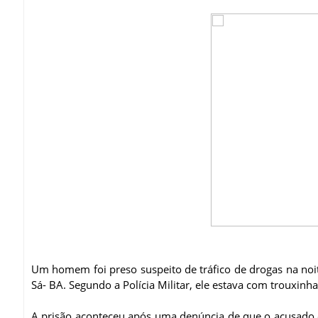
Um homem foi preso suspeito de tráfico de drogas na noite
Sá- BA. Segundo a Polícia Militar, ele estava com trouxin
A prisão aconteceu após uma denúncia de que o acusado e