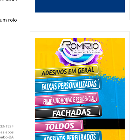
 um rolo
CENTES
mas após
moabo-BA