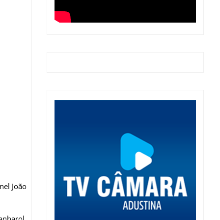
nel João
anharol.