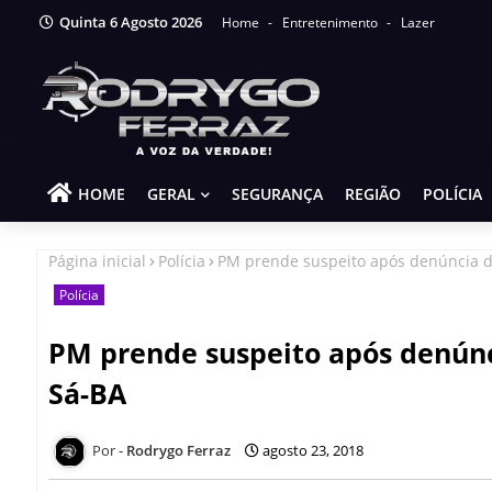
Quinta 6 Agosto 2026
Home
Entretenimento
Lazer
HOME
GERAL
SEGURANÇA
REGIÃO
POLÍCIA
Página inicial
Polícia
PM prende suspeito após denúncia de
Polícia
PM prende suspeito após denúnc
Sá-BA
Rodrygo Ferraz
agosto 23, 2018