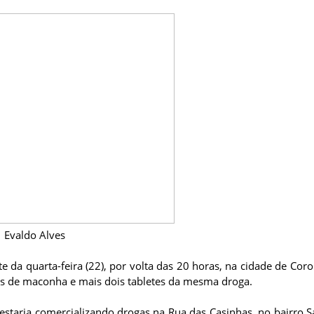
Evaldo Alves
 da quarta-feira (22), por volta das 20 horas, na cidade de Coro
has de maconha e mais dois tabletes da mesma droga.
staria comercializando drogas na Rua das Casinhas, no bairro S