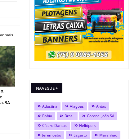
ar mais
NAVEGUE +
do,
 e
ma-BA
Adustina
Alagoas
Antas
Bahia
Brasil
Coronel João Sá
Cícero Dantas
Heliópolis
Jeremoabo
Lagarto
Maranhão