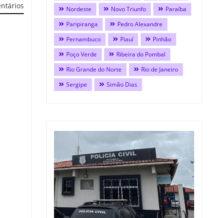
ntários
Nordeste
Novo Triunfo
Paraíba
Paripiranga
Pedro Alexandre
Pernambuco
Piauí
Pinhão
Poço Verde
Ribeira do Pombal
Rio Grande do Norte
Rio de Janeiro
Sergipe
Simão Dias