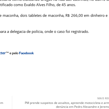
ntificado como Evaldo Alves Filho, de 45 anos.
de maconha, dois tabletes de maconha, R$ 266,00 em dinheiro e
a a delegacia de polícia, onde o caso foi registrado.
tter
™ e pelo
Facebook
MAIS RE
 em
PM prende suspeitos de assaltos, apreende motocicleta e ar
denúncia em Pedro Alexandre e Jere