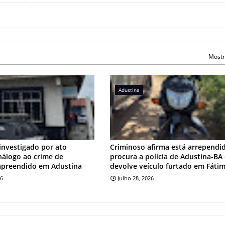
Mostr
Adustina
investigado por ato
Criminoso afirma está arrependi
análogo ao crime de
procura a polícia de Adustina-BA
apreendido em Adustina
devolve veículo furtado em Fáti
26
Julho 28, 2026