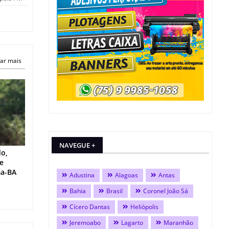
ar mais
NAVEGUE +
do,
 e
ma-BA
Adustina
Alagoas
Antas
Bahia
Brasil
Coronel João Sá
Cícero Dantas
Heliópolis
Jeremoabo
Lagarto
Maranhão