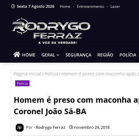
Sexta 7 Agosto 2026
Home
Entretenimento
Lazer
HOME
GERAL
SEGURANÇA
REGIÃO
POLÍCIA
Página inicial
Polícia
Homem é preso com maconha após den
Polícia
Homem é preso com maconha apó
Coronel João Sá-BA
Rodrygo Ferraz
novembro 24, 2018