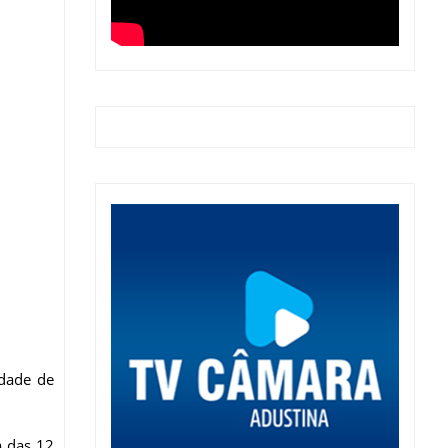
idade de
a das 12