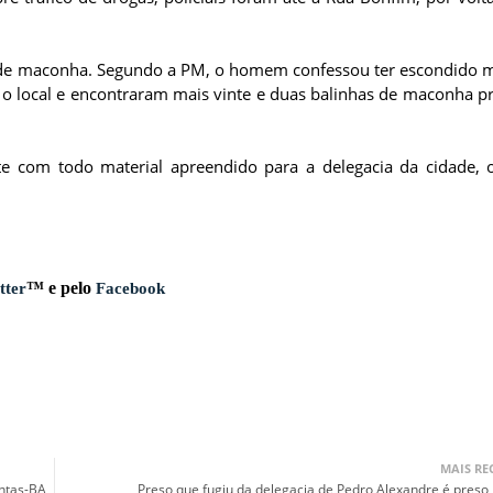
a de maconha. Segundo a PM, o homem confessou ter escondido m
é o local e encontraram mais vinte e duas balinhas de maconha p
te com todo material apreendido para a delegacia da cidade, 
™ e pelo
tter
Facebook
MAIS RE
antas-BA
Preso que fugiu da delegacia de Pedro Alexandre é preso