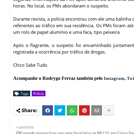
horas. No local, os PMs abordaram o suspeito.
Durante revista, a polícia encontrou com ele uma balinh
referentes ao tráfico em sua residência. Os PMs foram at
um rolo de papel alumínio e uma faca, tipo peixeira
Após o flagrante, o suspeito foi encaminhado juntamen
registrada a ocorrência por tráfico de drogas.
Chico Sabe Tudo
Acompanhe o Rodrygo Ferraz também pelo
,
Instagram
Twi
Tags
Polícia
ANTIGOS
PRF prende motociclista com nota fiscal falsa na BR-110, em Cícero D