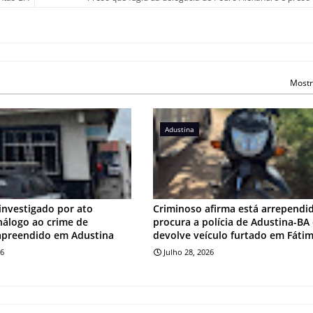
Mostr
Adustina
investigado por ato
Criminoso afirma está arrependi
análogo ao crime de
procura a polícia de Adustina-BA
apreendido em Adustina
devolve veículo furtado em Fáti
26
Julho 28, 2026