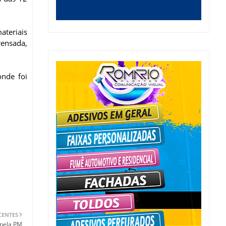
ateriais
rensada,
onde foi
CENTES
 pela PM