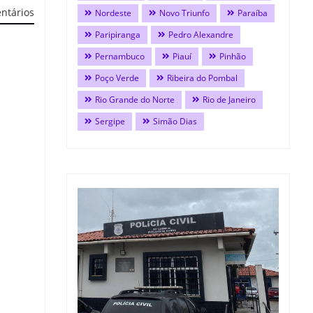
ntários
Nordeste
Novo Triunfo
Paraíba
Paripiranga
Pedro Alexandre
Pernambuco
Piauí
Pinhão
Poço Verde
Ribeira do Pombal
Rio Grande do Norte
Rio de Janeiro
Sergipe
Simão Dias