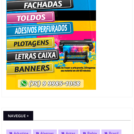
NAVEGUE +
Adustina
Alagoas
Antas
Bahia
Brasil