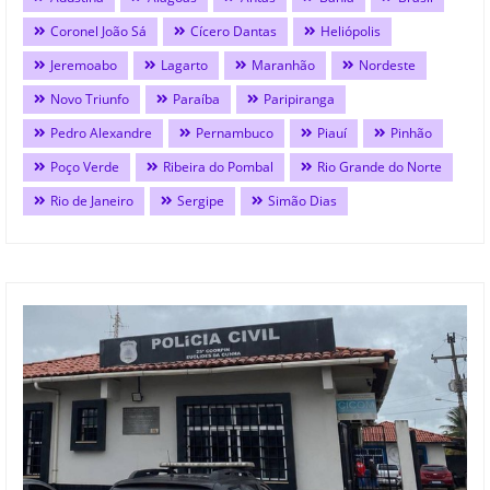
Coronel João Sá
Cícero Dantas
Heliópolis
Jeremoabo
Lagarto
Maranhão
Nordeste
Novo Triunfo
Paraíba
Paripiranga
Pedro Alexandre
Pernambuco
Piauí
Pinhão
Poço Verde
Ribeira do Pombal
Rio Grande do Norte
Rio de Janeiro
Sergipe
Simão Dias