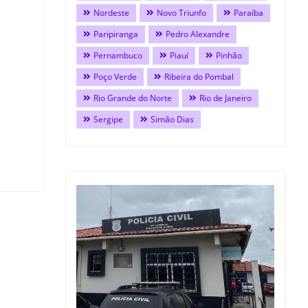
Nordeste
Novo Triunfo
Paraíba
Paripiranga
Pedro Alexandre
Pernambuco
Piauí
Pinhão
Poço Verde
Ribeira do Pombal
Rio Grande do Norte
Rio de Janeiro
Sergipe
Simão Dias