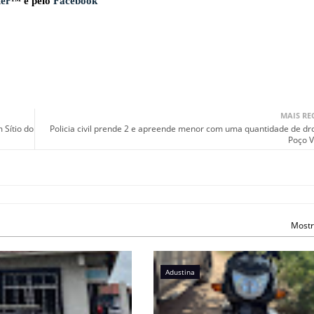
ter
™ e pelo
Facebook
MAIS RE
 Sítio do
Policia civil prende 2 e apreende menor com uma quantidade de d
Poço 
Mostr
Adustina