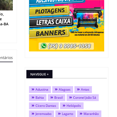
do,
 e
ma-BA
ntários
NAVEGUE +
Adustina
Alagoas
Antas
Bahia
Brasil
Coronel João Sá
Cícero Dantas
Heliópolis
Jeremoabo
Lagarto
Maranhão