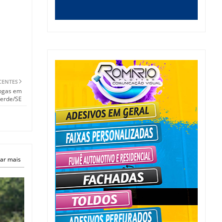
CENTES
rogas em
Verde/SE
ar mais