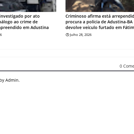
investigado por ato
Criminoso afirma está arrependi
análogo ao crime de
procura a polícia de Adustina-BA
apreendido em Adustina
devolve veículo furtado em Fáti
26
Julho 28, 2026
0 Come
 by Admin.