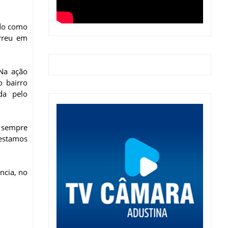
ido como
orreu em
Na ação
o bairro
da pelo
É sempre
 estamos
ncia, no