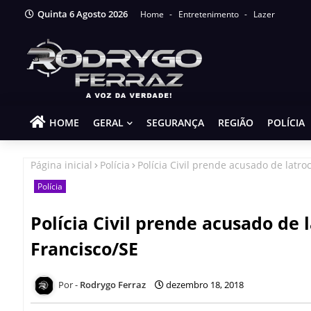
Quinta 6 Agosto 2026
Home
Entretenimento
Lazer
HOME
GERAL
SEGURANÇA
REGIÃO
POLÍCIA
Página inicial
Polícia
Polícia Civil prende acusado de latr
Polícia
Polícia Civil prende acusado de
Francisco/SE
Rodrygo Ferraz
dezembro 18, 2018