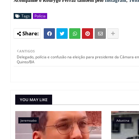
Acompanhe o Rodrygo Ferraz também pelo
Instagram
,
Twit
Tags
Polícia
ANTIGOS
Delegado, polícia e confusão na eleição para presidente da Câmara em
Quinto/BA
YOU MAY LIKE
Jeremoabo
Adustina