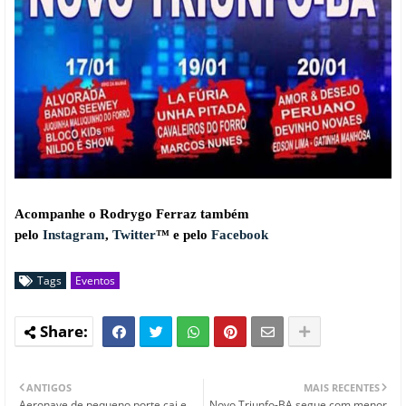
Acompanhe o Rodrygo Ferraz também
pelo
Instagram
,
Twitter
™ e pelo
Facebook
Tags
Eventos
ANTIGOS
MAIS RECENTES
Aeronave de pequeno porte cai e
Novo Triunfo-BA segue com menor