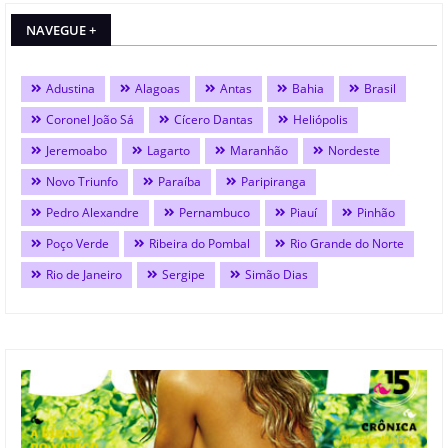
NAVEGUE +
Adustina
Alagoas
Antas
Bahia
Brasil
Coronel João Sá
Cícero Dantas
Heliópolis
Jeremoabo
Lagarto
Maranhão
Nordeste
Novo Triunfo
Paraíba
Paripiranga
Pedro Alexandre
Pernambuco
Piauí
Pinhão
Poço Verde
Ribeira do Pombal
Rio Grande do Norte
Rio de Janeiro
Sergipe
Simão Dias