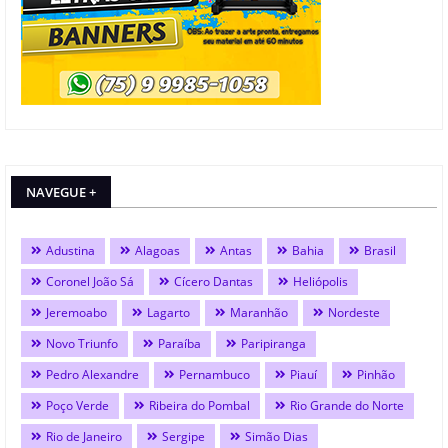
NAVEGUE +
Adustina
Alagoas
Antas
Bahia
Brasil
Coronel João Sá
Cícero Dantas
Heliópolis
Jeremoabo
Lagarto
Maranhão
Nordeste
Novo Triunfo
Paraíba
Paripiranga
Pedro Alexandre
Pernambuco
Piauí
Pinhão
Poço Verde
Ribeira do Pombal
Rio Grande do Norte
Rio de Janeiro
Sergipe
Simão Dias