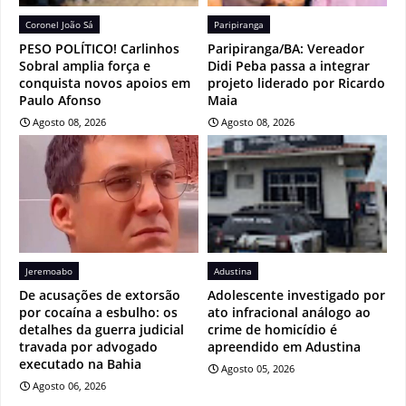
Coronel João Sá
Paripiranga
PESO POLÍTICO! Carlinhos
Paripiranga/BA: Vereador
Sobral amplia força e
Didi Peba passa a integrar
conquista novos apoios em
projeto liderado por Ricardo
Paulo Afonso
Maia
Agosto 08, 2026
Agosto 08, 2026
Jeremoabo
Adustina
De acusações de extorsão
Adolescente investigado por
por cocaína a esbulho: os
ato infracional análogo ao
detalhes da guerra judicial
crime de homicídio é
travada por advogado
apreendido em Adustina
executado na Bahia
Agosto 05, 2026
Agosto 06, 2026