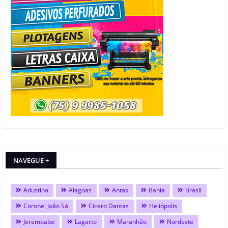
NAVEGUE +
Adustina
Alagoas
Antas
Bahia
Brasil
Coronel João Sá
Cícero Dantas
Heliópolis
Jeremoabo
Lagarto
Maranhão
Nordeste