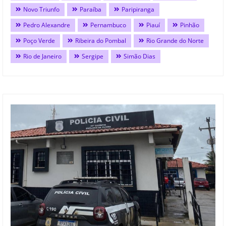
Novo Triunfo
Paraíba
Paripiranga
Pedro Alexandre
Pernambuco
Piauí
Pinhão
Poço Verde
Ribeira do Pombal
Rio Grande do Norte
Rio de Janeiro
Sergipe
Simão Dias