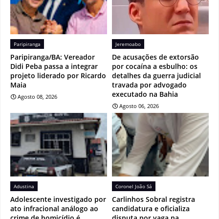
Paripiranga
Jeremoabo
Paripiranga/BA: Vereador
De acusações de extorsão
Didi Peba passa a integrar
por cocaína a esbulho: os
projeto liderado por Ricardo
detalhes da guerra judicial
Maia
travada por advogado
executado na Bahia
Agosto 08, 2026
Agosto 06, 2026
Adustina
Coronel João Sá
Adolescente investigado por
Carlinhos Sobral registra
ato infracional análogo ao
candidatura e oficializa
crime de homicídio é
disputa por vaga na