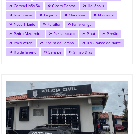
Coronel João Sá
Cícero Dantas
Heliópolis
Jeremoabo
Lagarto
Maranhão
Nordeste
Novo Triunfo
Paraíba
Paripiranga
Pedro Alexandre
Pernambuco
Piauí
Pinhão
Poço Verde
Ribeira do Pombal
Rio Grande do Norte
Rio de Janeiro
Sergipe
Simão Dias