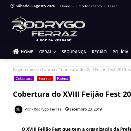
Sábado 8 Agosto 2026
Home
Entretenimento
Lazer
HOME
GERAL
SEGURANÇA
REGIÃO
POLÍCIA
Página inicial
Fátima
Cobertura do XVIII Feijão Fest 2019,
Cobertura
Eventos
Fátima
Cobertura do XVIII Feijão Fest 
Rodrygo Ferraz
setembro 23, 2019
O XVIII Feijão Fest que tem a organização da Pref