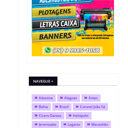
NAVEGUE +
Adustina
Alagoas
Antas
Bahia
Brasil
Coronel João Sá
Cícero Dantas
Heliópolis
Jeremoabo
Lagarto
Maranhão