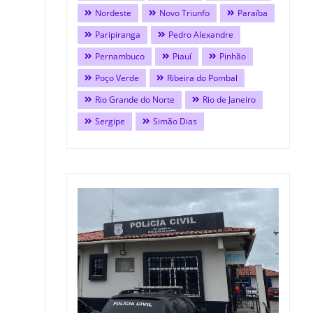
Nordeste
Novo Triunfo
Paraíba
Paripiranga
Pedro Alexandre
Pernambuco
Piauí
Pinhão
Poço Verde
Ribeira do Pombal
Rio Grande do Norte
Rio de Janeiro
Sergipe
Simão Dias