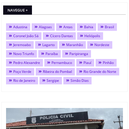
NAVEGUE +
Adustina
Alagoas
Antas
Bahia
Brasil
Coronel João Sá
Cícero Dantas
Heliópolis
Jeremoabo
Lagarto
Maranhão
Nordeste
Novo Triunfo
Paraíba
Paripiranga
Pedro Alexandre
Pernambuco
Piauí
Pinhão
Poço Verde
Ribeira do Pombal
Rio Grande do Norte
Rio de Janeiro
Sergipe
Simão Dias