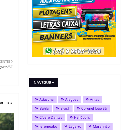
CENTES
garto/SE
NAVEGUE +
Adustina
Alagoas
Antas
ar mais
Bahia
Brasil
Coronel João Sá
Cícero Dantas
Heliópolis
Jeremoabo
Lagarto
Maranhão