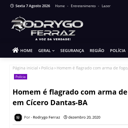
Sexta 7 Agosto 2026
Home
Entretenimento
Lazer
HOME
GERAL
SEGURANÇA
REGIÃO
POLÍCIA
Página inicial
Polícia
Homem é flagrado com arma de fogo, 
Polícia
Homem é flagrado com arma de f
em Cícero Dantas-BA
Rodrygo Ferraz
dezembro 20, 2020