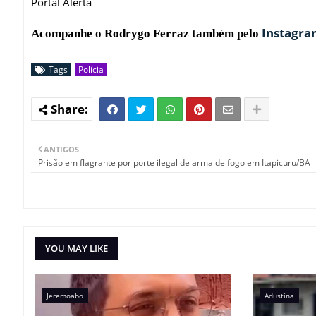
Portal Alerta
Instagr
Acompanhe o Rodrygo Ferraz também pelo
Tags
Polícia
ANTIGOS
Prisão em flagrante por porte ilegal de arma de fogo em Itapicuru/BA
YOU MAY LIKE
Jeremoabo
Adustina