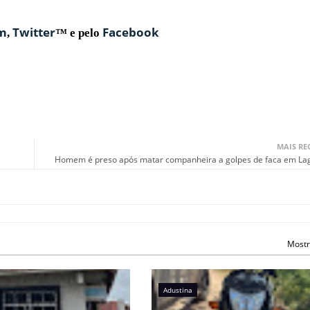
am
Twitter
Facebook
,
™ e pelo
MAIS RE
Homem é preso após matar companheira a golpes de faca em La
Mostr
Adustina