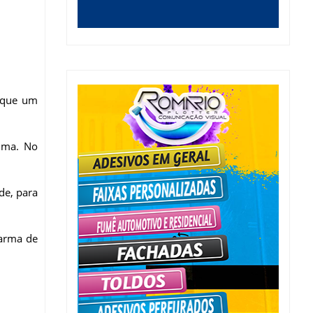
s que um
tima. No
de, para
 arma de