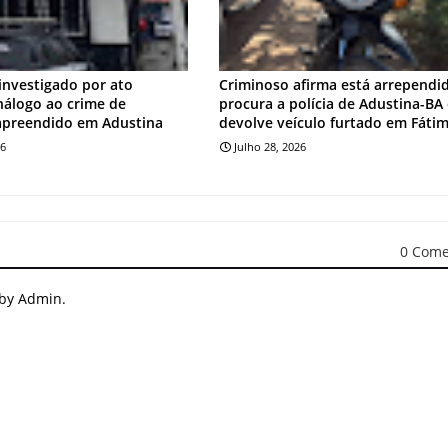
investigado por ato
Criminoso afirma está arrependi
análogo ao crime de
procura a polícia de Adustina-BA
apreendido em Adustina
devolve veículo furtado em Fáti
26
Julho 28, 2026
0 Come
 by Admin.