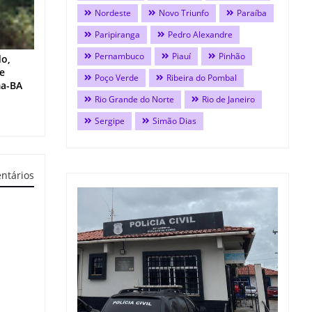
Nordeste
Novo Triunfo
Paraíba
Paripiranga
Pedro Alexandre
Pernambuco
Piauí
Pinhão
do,
 e
Poço Verde
Ribeira do Pombal
ma-BA
Rio Grande do Norte
Rio de Janeiro
Sergipe
Simão Dias
ntários