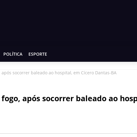
POLÍTICA
ESPORTE
após socorrer baleado ao hospital, em Cícero Dantas-BA
ogo, após socorrer baleado ao hospi