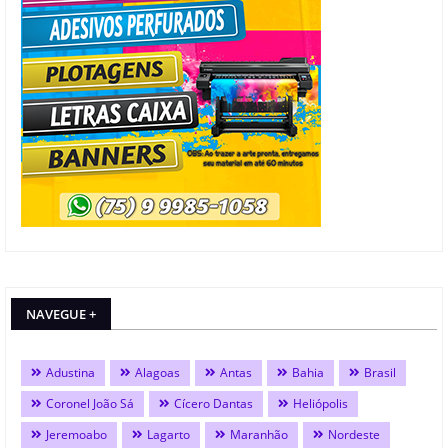
NAVEGUE +
Adustina
Alagoas
Antas
Bahia
Brasil
Coronel João Sá
Cícero Dantas
Heliópolis
Jeremoabo
Lagarto
Maranhão
Nordeste