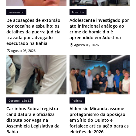
Jeremoabo
Adustina
De acusações de extorsão
Adolescente investigado por
por cocaína a esbulho: os
ato infracional análogo ao
detalhes da guerra judicial
crime de homicídio é
travada por advogado
apreendido em Adustina
executado na Bahia
Agosto 05, 2026
Agosto 06, 2026
Coronel João Sá
Política
Carlinhos Sobral registra
Aldenísio Miranda assume
candidatura e oficializa
protagonismo da oposição
disputa por vaga na
em Sítio do Quinto e
Assembleia Legislativa da
fortalece articulação para as
Bahia
eleições de 2026