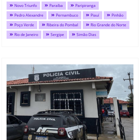
Novo Triunfo
Paraíba
Paripiranga
Pedro Alexandre
Pernambuco
Piauí
Pinhão
Poço Verde
Ribeira do Pombal
Rio Grande do Norte
Rio de Janeiro
Sergipe
Simão Dias