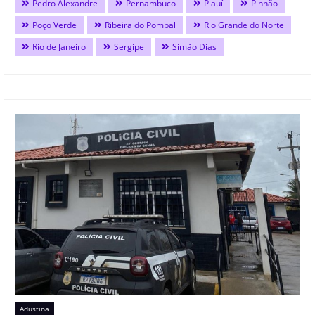
Pedro Alexandre
Pernambuco
Piauí
Pinhão
Poço Verde
Ribeira do Pombal
Rio Grande do Norte
Rio de Janeiro
Sergipe
Simão Dias
Adustina