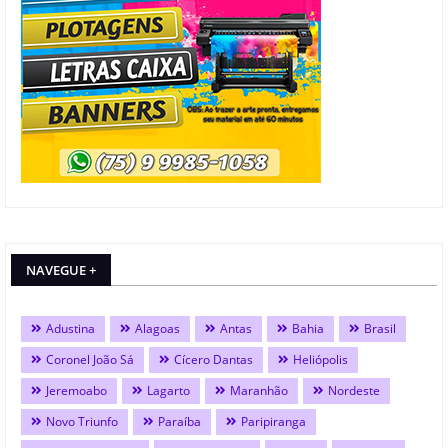
NAVEGUE +
Adustina
Alagoas
Antas
Bahia
Brasil
Coronel João Sá
Cícero Dantas
Heliópolis
Jeremoabo
Lagarto
Maranhão
Nordeste
Novo Triunfo
Paraíba
Paripiranga