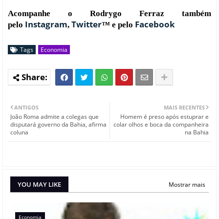
Acompanhe o Rodrygo Ferraz também
Instagram
Twitter
Facebook
pelo
,
™ e pelo
Tags
Economia
ANTIGOS
MAIS RECENTES
João Roma admite a colegas que
Homem é preso após estuprar e
disputará governo da Bahia, afirma
colar olhos e boca da companheira
coluna
na Bahia
YOU MAY LIKE
Mostrar mais
Economia