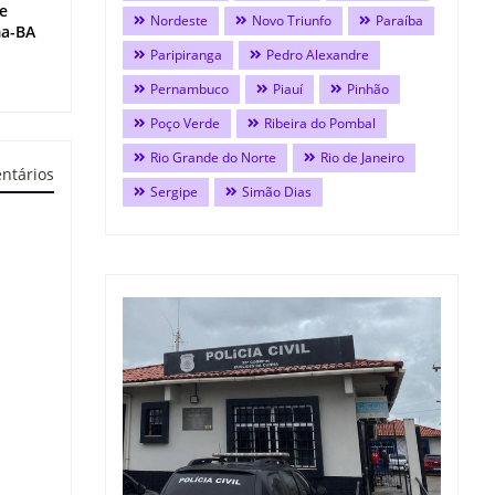
 e
Nordeste
Novo Triunfo
Paraíba
ma-BA
Paripiranga
Pedro Alexandre
Pernambuco
Piauí
Pinhão
Poço Verde
Ribeira do Pombal
Rio Grande do Norte
Rio de Janeiro
ntários
Sergipe
Simão Dias