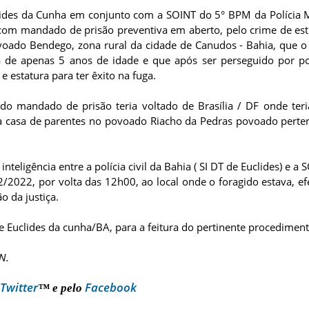
clides da Cunha em conjunto com a SOINT do 5° BPM da Polícia Mi
s, com mandado de prisão preventiva em aberto, pelo crime de es
voado Bendego, zona rural da cidade de Canudos - Bahia, que o
de apenas 5 anos de idade e que após ser perseguido por po
e estatura para ter êxito na fuga.
do mandado de prisão teria voltado de Brasília / DF onde teri
 na casa de parentes no povoado Riacho da Pedras povoado perte
teligência entre a polícia civil da Bahia ( SI DT de Euclides) e a 
2/2022, por volta das 12h00, ao local onde o foragido estava, e
o da justiça.
de Euclides da cunha/BA, para a feitura do pertinente procediment
N.
Twitter
Facebook
™ e pelo