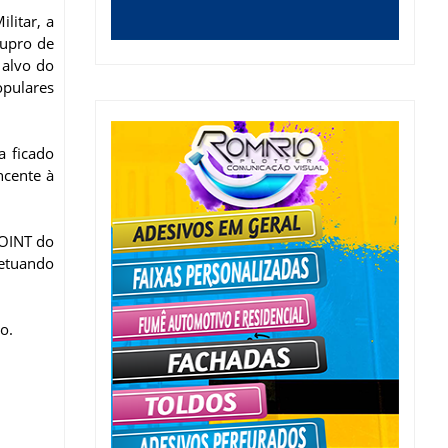
litar, a
tupro de
 alvo do
pulares
a ficado
ncente à
SOINT do
fetuando
o.