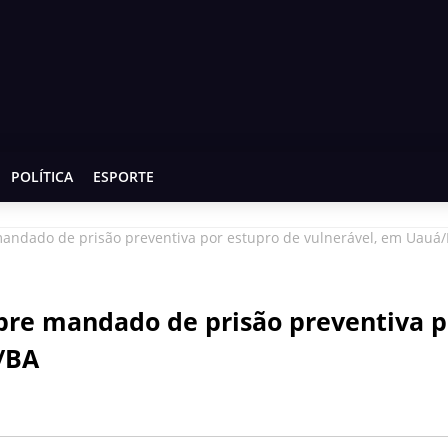
POLÍTICA
ESPORTE
andado de prisão preventiva por estupro de vulnerável, em Uauá
pre mandado de prisão preventiva p
/BA