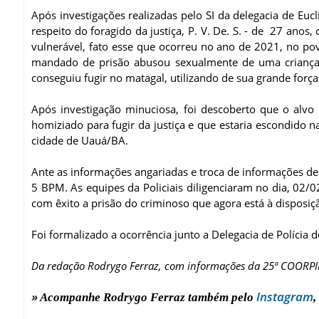
Após investigações realizadas pelo SI da delegacia de Eu
respeito do foragido da justiça, P. V. De. S. - de 27 ano
vulnerável, fato esse que ocorreu no ano de 2021, no po
mandado de prisão abusou sexualmente de uma criança 
conseguiu fugir no matagal, utilizando de sua grande força 
Após investigação minuciosa, foi descoberto que o alvo 
homiziado para fugir da justiça e que estaria escondido
cidade de Uauá/BA.
Ante as informações angariadas e troca de informações de in
5 BPM. As equipes da Policiais diligenciaram no dia, 02/0
com êxito a prisão do criminoso que agora está à disposiçã
Foi formalizado a ocorrência junto a Delegacia de Polícia 
Da redação Rodrygo Ferraz, com informações da 25ª COORPI
Instagram
»
Acompanhe Rodrygo Ferraz também pelo
,