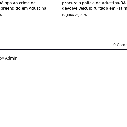
análogo ao crime de
procura a polícia de Adustina-BA
apreendido em Adustina
devolve veículo furtado em Fáti
26
Julho 28, 2026
0 Come
 by Admin.