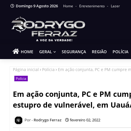
Domingo 9 Agosto 2026
Home
Entretenimento
Lazer
HOME
GERAL
SEGURANÇA
REGIÃO
POLÍCIA
Página inicial
Polícia
Em ação conjunta, PC e PM cumpre m
Polícia
Em ação conjunta, PC e PM cum
estupro de vulnerável, em Uauá
Rodrygo Ferraz
fevereiro 02, 2022