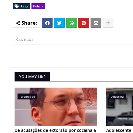
Tags
Polícia
ANTIGOS
YOU MAY LIKE
Jeremoabo
Adustina
De acusações de extorsão por cocaína a
Adolescente 