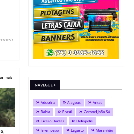
CENTES
ar mais
NAVEGUE +
Adustina
Alagoas
Antas
Bahia
Brasil
Coronel João Sá
Cícero Dantas
Heliópolis
Jeremoabo
Lagarto
Maranhão
do,