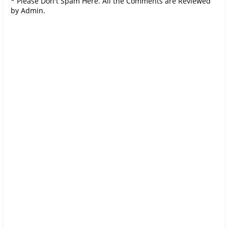
* Please Don't Spam Here. All the Comments are Reviewed
by Admin.