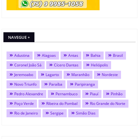
NAVEGUE +
Adustina
Alagoas
Antas
Bahia
Brasil
Coronel João Sá
Cícero Dantas
Heliópolis
Jeremoabo
Lagarto
Maranhão
Nordeste
Novo Triunfo
Paraíba
Paripiranga
Pedro Alexandre
Pernambuco
Piauí
Pinhão
Poço Verde
Ribeira do Pombal
Rio Grande do Norte
Rio de Janeiro
Sergipe
Simão Dias