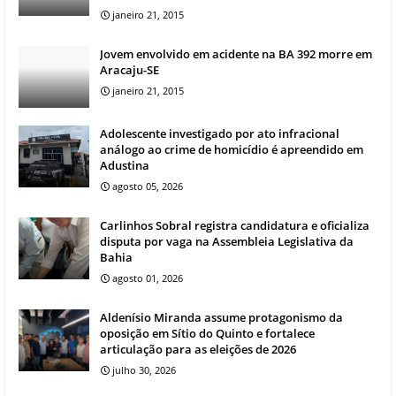
janeiro 21, 2015
Jovem envolvido em acidente na BA 392 morre em
Aracaju-SE
janeiro 21, 2015
Adolescente investigado por ato infracional
análogo ao crime de homicídio é apreendido em
Adustina
agosto 05, 2026
Carlinhos Sobral registra candidatura e oficializa
disputa por vaga na Assembleia Legislativa da
Bahia
agosto 01, 2026
Aldenísio Miranda assume protagonismo da
oposição em Sítio do Quinto e fortalece
articulação para as eleições de 2026
julho 30, 2026