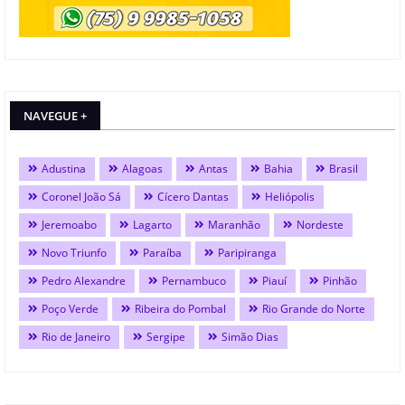
NAVEGUE +
Adustina
Alagoas
Antas
Bahia
Brasil
Coronel João Sá
Cícero Dantas
Heliópolis
Jeremoabo
Lagarto
Maranhão
Nordeste
Novo Triunfo
Paraíba
Paripiranga
Pedro Alexandre
Pernambuco
Piauí
Pinhão
Poço Verde
Ribeira do Pombal
Rio Grande do Norte
Rio de Janeiro
Sergipe
Simão Dias