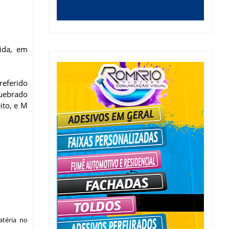
ida, em
referido
quebrado
ito, e M
téria no