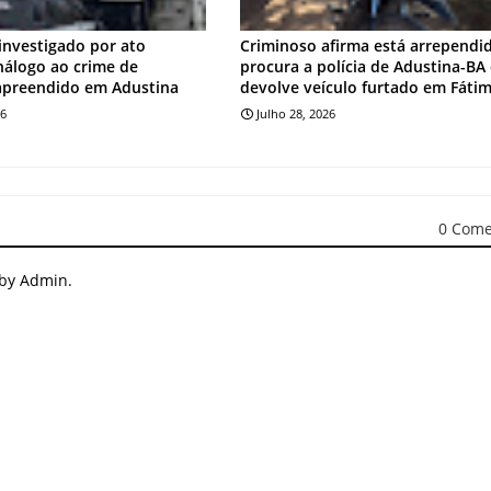
investigado por ato
Criminoso afirma está arrependi
análogo ao crime de
procura a polícia de Adustina-BA
apreendido em Adustina
devolve veículo furtado em Fáti
26
Julho 28, 2026
0 Come
 by Admin.