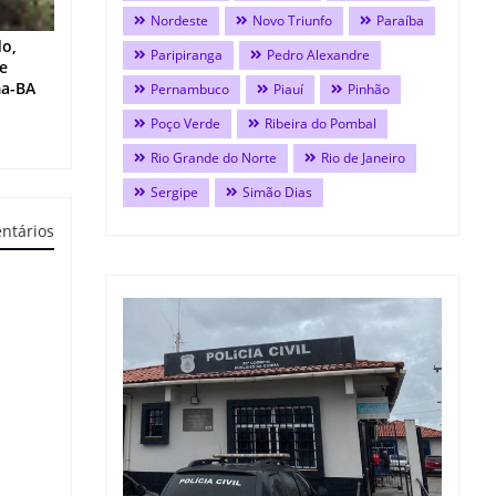
Nordeste
Novo Triunfo
Paraíba
do,
Paripiranga
Pedro Alexandre
 e
ma-BA
Pernambuco
Piauí
Pinhão
Poço Verde
Ribeira do Pombal
Rio Grande do Norte
Rio de Janeiro
Sergipe
Simão Dias
ntários