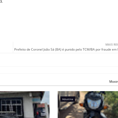
3.
MAIS RE
Prefeito de Coronel João Sá (BA) é punido pelo TCM/BA por fraude em l
Mostr
Adustina