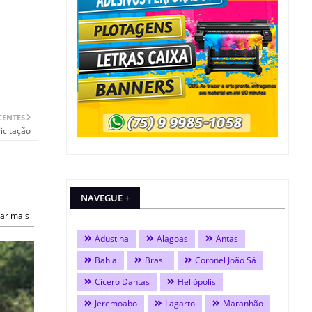
CENTES
icitação
NAVEGUE +
ar mais
Adustina
Alagoas
Antas
Bahia
Brasil
Coronel João Sá
Cícero Dantas
Heliópolis
Jeremoabo
Lagarto
Maranhão