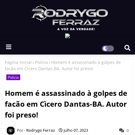
Página inicial
Polícia
Homem é assassinado à golpes de
facão em Cìcero Dantas-BA. Autor foi preso!
Polícia
Homem é assassinado à golpes de
facão em Cìcero Dantas-BA. Autor
foi preso!
Rodrygo Ferraz
julho 07, 2023
0