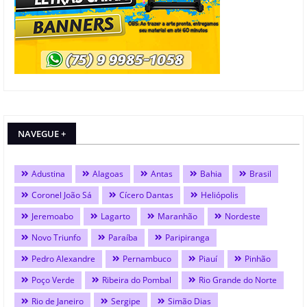
NAVEGUE +
Adustina
Alagoas
Antas
Bahia
Brasil
Coronel João Sá
Cícero Dantas
Heliópolis
Jeremoabo
Lagarto
Maranhão
Nordeste
Novo Triunfo
Paraíba
Paripiranga
Pedro Alexandre
Pernambuco
Piauí
Pinhão
Poço Verde
Ribeira do Pombal
Rio Grande do Norte
Rio de Janeiro
Sergipe
Simão Dias