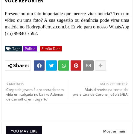
VOCÊ REPÓRTER
Presenciou um fato importante que merece virar notícia? Tem um
vídeo ou uma foto? A sua sugestão ou denúncia pode virar uma
matéria no RodrygoFerraz.com.br. Envie para o nosso WhatsApp
(75) 99840-7592.
Tags
Polícia
Simão Dias
ANTIGOS
MAIS RECENTES
Corpo de jovem é encontrado sem
Mais dinheiro na conta da
vida em calçada no bairro Ademar
prefeitura de Coronel João Sá/BA
de Carvalho, em Lagarto
YOU MAY LIKE
Mostrar mais