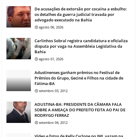
De acusações de extorsão por cocaína a esbulho:
os detalhes da guerra judicial travada por
advogado executado na Bahia
agosto 06, 2026
Carlinhos Sobral registra candidatura e oficializa
disputa por vaga na Assembleia Legislativa da
Bahia
agosto 01, 2026
Adustinenses ganham prêmios no Festival de
Prêmios do Grupo, Geciné e Filhos na cidade de
Fátima-BA
setembro 03, 2012
ADUSTINA-BA: PRESIDENTE DA CÂMARA FALA
SOBRE A AMEAÇA DO PREFEITO FEITA AO PAI DE
RODRYGO FERRAZ
setembro 04, 2012
Vídeo e fotos de Kelly Cyclone no IML vazam na