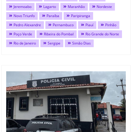
Jeremoabo
Lagarto
Maranhão
Nordeste
Novo Triunfo
Paraíba
Paripiranga
Pedro Alexandre
Pernambuco
Piauí
Pinhão
Poço Verde
Ribeira do Pombal
Rio Grande do Norte
Rio de Janeiro
Sergipe
Simão Dias