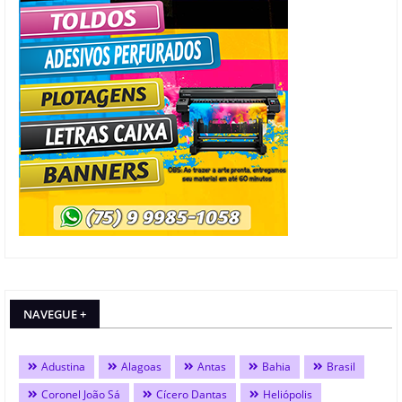
NAVEGUE +
Adustina
Alagoas
Antas
Bahia
Brasil
Coronel João Sá
Cícero Dantas
Heliópolis