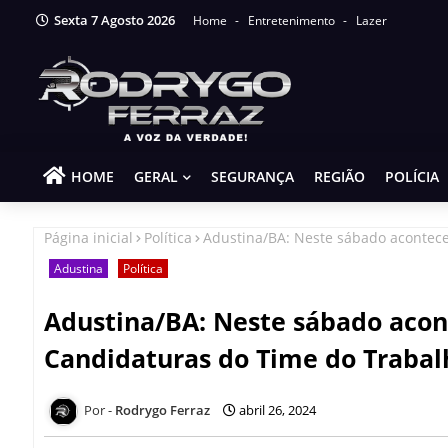
Sexta 7 Agosto 2026
Home
Entretenimento
Lazer
HOME
GERAL
SEGURANÇA
REGIÃO
POLÍCIA
Página inicial
Política
Adustina/BA: Neste sábado acontece
Adustina
Política
Adustina/BA: Neste sábado acon
Candidaturas do Time do Trabal
Rodrygo Ferraz
abril 26, 2024