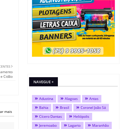
CENTES
nçamento
 e Cidão
NAVEGUE +
Adustina
Alagoas
Antas
Bahia
Brasil
Coronel João Sá
ar mais
Cícero Dantas
Heliópolis
Jeremoabo
Lagarto
Maranhão