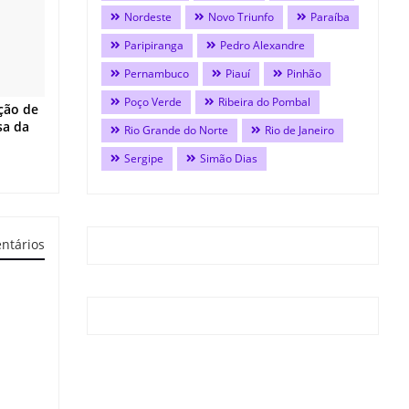
Nordeste
Novo Triunfo
Paraíba
Paripiranga
Pedro Alexandre
Pernambuco
Piauí
Pinhão
Poço Verde
Ribeira do Pombal
ção de
sa da
Rio Grande do Norte
Rio de Janeiro
Sergipe
Simão Dias
ntários