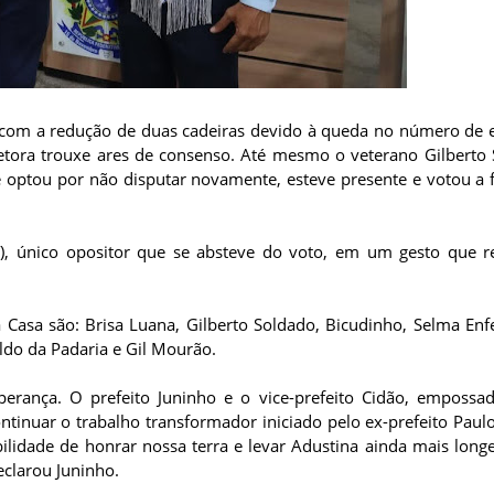
com a redução de duas cadeiras devido à queda no número de e
retora trouxe ares de consenso. Até mesmo o veterano Gilberto
 e optou por não disputar novamente, esteve presente e votou a 
T), único opositor que se absteve do voto, em um gesto que r
 Casa são: Brisa Luana, Gilberto Soldado, Bicudinho, Selma Enf
ldo da Padaria e Gil Mourão.
perança. O prefeito Juninho e o vice-prefeito Cidão, emposs
inuar o trabalho transformador iniciado pelo ex-prefeito Paulo
idade de honrar nossa terra e levar Adustina ainda mais long
eclarou Juninho.