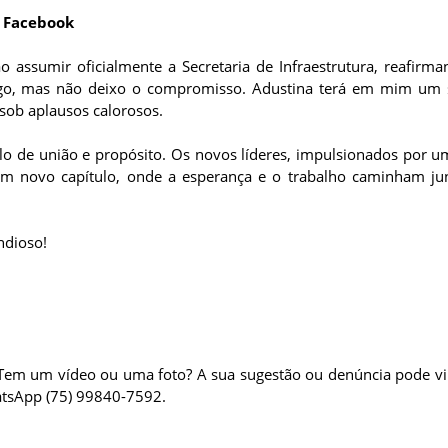
 Facebook
 ao assumir oficialmente a Secretaria de Infraestrutura, reafirm
argo, mas não deixo o compromisso. Adustina terá em mim um
 sob aplausos calorosos.
o de união e propósito. Os novos líderes, impulsionados por u
um novo capítulo, onde a esperança e o trabalho caminham j
ndioso!
? Tem um vídeo ou uma foto? A sua sugestão ou denúncia pode v
atsApp (75) 99840-7592.