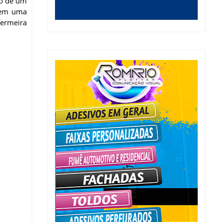
io de um
a em uma
fermeira