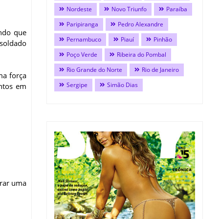
Nordeste
Novo Triunfo
Paraíba
Paripiranga
Pedro Alexandre
ando que
Pernambuco
Piauí
Pinhão
 soldado
Poço Verde
Ribeira do Pombal
Rio Grande do Norte
Rio de Janeiro
ma força
Sergipe
Simão Dias
untos em
irar uma