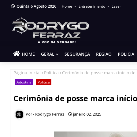
Quinta 6 Agosto 2026
Home
Entretenimento
Lazer
HOME
GERAL
SEGURANÇA
REGIÃO
POLÍCIA
Página inicial
Política
Cerimônia de posse marca início de
Adustina
Política
Cerimônia de posse marca iníci
Rodrygo Ferraz
janeiro 02, 2025