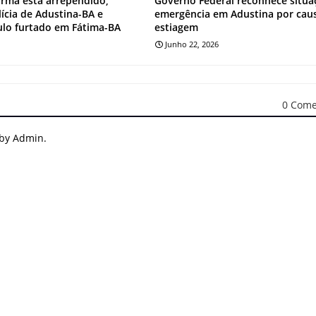
irma está arrependido,
Governo Federal reconhece situa
lícia de Adustina-BA e
emergência em Adustina por cau
ulo furtado em Fátima-BA
estiagem
Junho 22, 2026
0 Come
 by Admin.