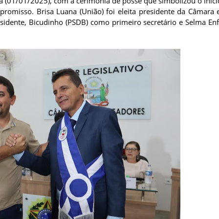
 (01/01/2025), com a cerimônia de posse que simbolizou o iníc
mpromisso. Brisa Luana (União) foi eleita presidente da Câmar
sidente, Bicudinho (PSDB) como primeiro secretário e Selma En