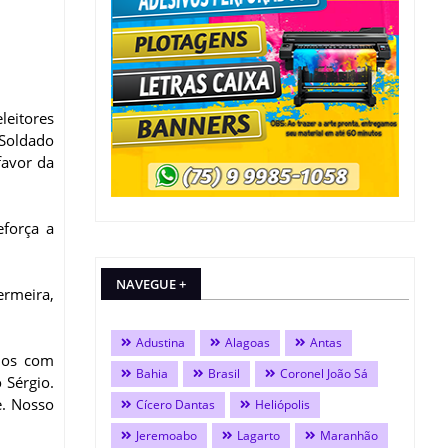
leitores
 Soldado
favor da
eforça a
NAVEGUE +
ermeira,
Adustina
Alagoas
Antas
ados com
Bahia
Brasil
Coronel João Sá
 Sérgio.
e. Nosso
Cícero Dantas
Heliópolis
Jeremoabo
Lagarto
Maranhão