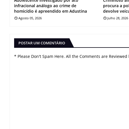
Adolescente investigado por ato
Criminoso af
infracional análogo ao crime de
procura a po
homicídio é apreendido em Adustina
devolve veíc
Agosto 05, 2026
Julho 28, 2026
POSTAR UM COMENTÁRIO
* Please Don't Spam Here. All the Comments are Reviewed