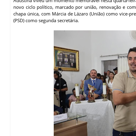
Adustina viveu um momento memorável nesta quarta-feira
novo ciclo político, marcado por união, renovação e co
chapa única, com Márcia de Lázaro (União) como vice-pre
(PSD) como segunda secretária.