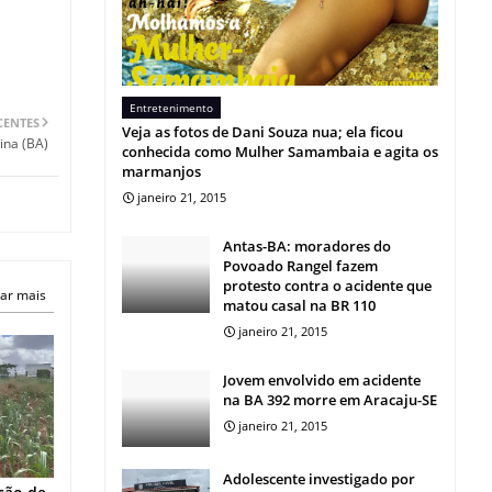
Entretenimento
CENTES
Veja as fotos de Dani Souza nua; ela ficou
ina (BA)
conhecida como Mulher Samambaia e agita os
marmanjos
janeiro 21, 2015
Antas-BA: moradores do
Povoado Rangel fazem
protesto contra o acidente que
ar mais
matou casal na BR 110
janeiro 21, 2015
Jovem envolvido em acidente
na BA 392 morre em Aracaju-SE
janeiro 21, 2015
Adolescente investigado por