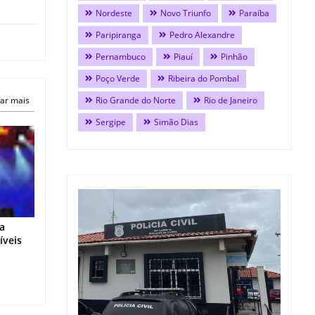
Nordeste
Novo Triunfo
Paraíba
Paripiranga
Pedro Alexandre
Pernambuco
Piauí
Pinhão
Poço Verde
Ribeira do Pombal
ar mais
Rio Grande do Norte
Rio de Janeiro
Sergipe
Simão Dias
 a
íveis