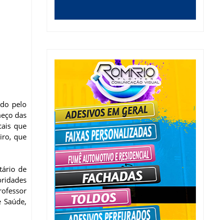
ado pelo
eço das
cais que
iro, que
ário de
oridades
rofessor
 Saúde,