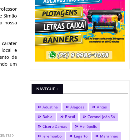
rofessor
e Simão
da nossa
caráter
local e
mento de
xando um
NAVEGUE +
Adustina
Alagoas
Antas
Bahia
Brasil
Coronel João Sá
Cícero Dantas
Heliópolis
CENTES
Jeremoabo
Lagarto
Maranhão