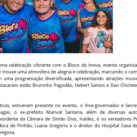
 uma celebração vibrante com o Bloco do Inova, evento organiz
 e trouxe uma atmosfera de alegria e celebração, marcando o com
 uma programação diversificada, apresentando atrações musi
stacaram estão Bruninho Pagodão, Hebert Santos e Dan Chiclete
íticas, estiveram presente no evento, o Vice-governador e Secret
hagas, o ex-prefeito Marival Santana, além de diversas aut
residente da Câmara de Simão Dias, Iraídes, e os vereadores P
dora de Pinhão, Luana Gregório e o diretor do Hospital Casa de
rregosa.