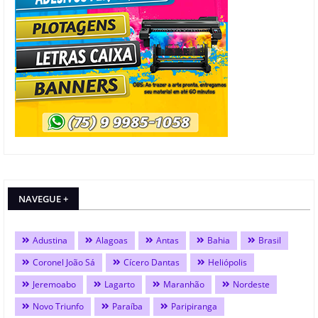
NAVEGUE +
Adustina
Alagoas
Antas
Bahia
Brasil
Coronel João Sá
Cícero Dantas
Heliópolis
Jeremoabo
Lagarto
Maranhão
Nordeste
Novo Triunfo
Paraíba
Paripiranga