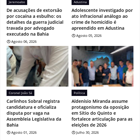
Jeremoabo
Adustina
De acusações de extorsão
Adolescente investigado por
por cocaína a esbulho: os
ato infracional análogo ao
detalhes da guerra judicial
crime de homicídio é
travada por advogado
apreendido em Adustina
executado na Bahia
Agosto 05, 2026
Agosto 06, 2026
Coronel João Sá
Política
Carlinhos Sobral registra
Aldenísio Miranda assume
candidatura e oficializa
protagonismo da oposição
disputa por vaga na
em Sítio do Quinto e
Assembleia Legislativa da
fortalece articulação para as
Bahia
eleições de 2026
Agosto 01, 2026
Julho 30, 2026