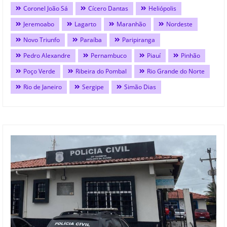
Coronel João Sá
Cícero Dantas
Heliópolis
Jeremoabo
Lagarto
Maranhão
Nordeste
Novo Triunfo
Paraíba
Paripiranga
Pedro Alexandre
Pernambuco
Piauí
Pinhão
Poço Verde
Ribeira do Pombal
Rio Grande do Norte
Rio de Janeiro
Sergipe
Simão Dias