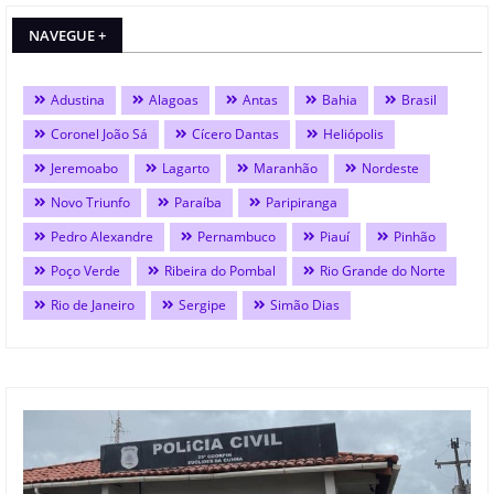
NAVEGUE +
Adustina
Alagoas
Antas
Bahia
Brasil
Coronel João Sá
Cícero Dantas
Heliópolis
Jeremoabo
Lagarto
Maranhão
Nordeste
Novo Triunfo
Paraíba
Paripiranga
Pedro Alexandre
Pernambuco
Piauí
Pinhão
Poço Verde
Ribeira do Pombal
Rio Grande do Norte
Rio de Janeiro
Sergipe
Simão Dias