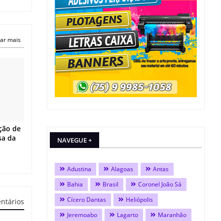
ar mais
ção de
sa da
NAVEGUE +
Adustina
Alagoas
Antas
Bahia
Brasil
Coronel João Sá
Cícero Dantas
Heliópolis
ntários
Jeremoabo
Lagarto
Maranhão