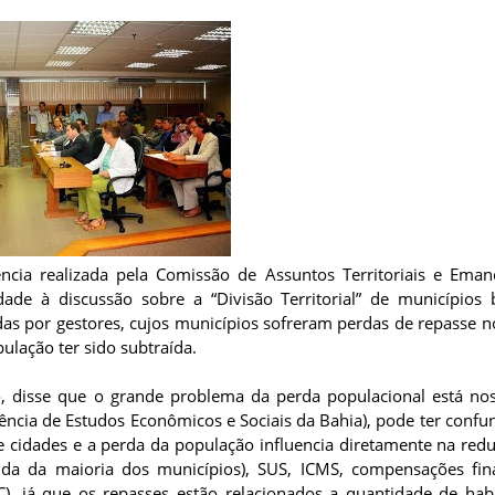
ncia realizada pela Comissão de Assuntos Territoriais e Eman
ade à discussão sobre a “Divisão Territorial” de municípios 
as por gestores, cujos municípios sofreram perdas de repasse 
ulação ter sido subtraída.
 disse que o grande problema da perda populacional está nos
dência de Estudos Econômicos e Sociais da Bahia), pode ter confu
e cidades e a perda da população influencia diretamente na red
nda da maioria dos municípios), SUS, ICMS, compensações fin
C), já que os repasses estão relacionados a quantidade de habi