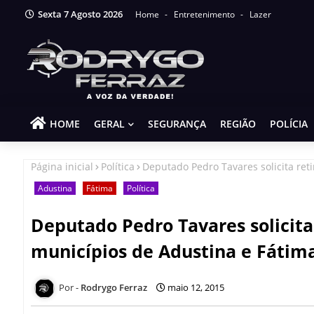
Sexta 7 Agosto 2026
Home
Entretenimento
Lazer
HOME
GERAL
SEGURANÇA
REGIÃO
POLÍCIA
Página inicial
Política
Deputado Pedro Tavares solicita reti
Adustina
Fátima
Política
Deputado Pedro Tavares solicita 
municípios de Adustina e Fátim
Rodrygo Ferraz
maio 12, 2015