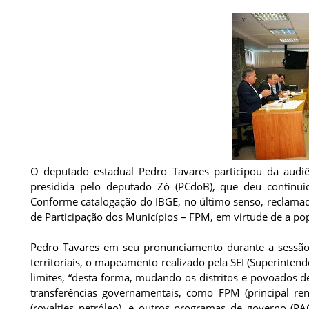
O deputado estadual Pedro Tavares participou da audiê
presidida pelo deputado Zó (PCdoB), que deu continuid
Conforme catalogação do IBGE, no último senso, reclamad
de Participação dos Municípios – FPM, em virtude de a pop
Pedro Tavares em seu pronunciamento durante a sessão,
territoriais, o mapeamento realizado pela SEI (Superinten
limites, “desta forma, mudando os distritos e povoados d
transferências governamentais, como FPM (principal re
(royalties petróleo), e outros programas de governo (PA