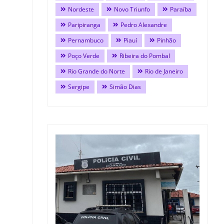
Nordeste
Novo Triunfo
Paraíba
Paripiranga
Pedro Alexandre
Pernambuco
Piauí
Pinhão
Poço Verde
Ribeira do Pombal
Rio Grande do Norte
Rio de Janeiro
Sergipe
Simão Dias