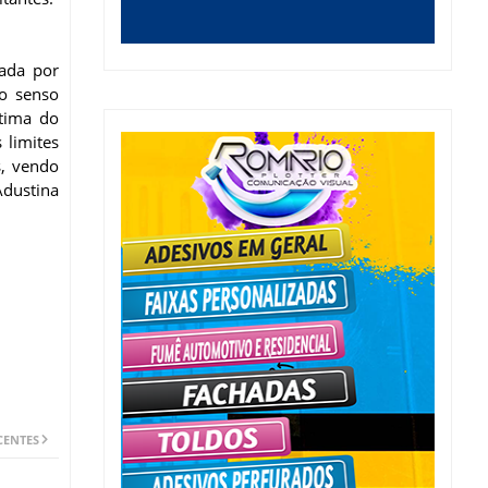
rada por
mo senso
átima do
 limites
s, vendo
Adustina
CENTES