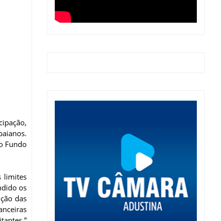
cipação,
baianos.
no Fundo
 limites
ndido os
ução das
anceiras
tantes.”