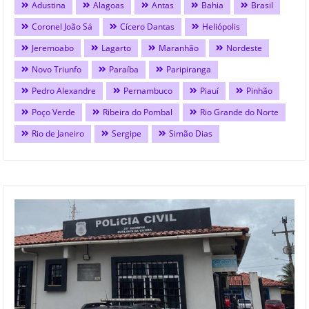
Adustina
Alagoas
Antas
Bahia
Brasil
Coronel João Sá
Cícero Dantas
Heliópolis
Jeremoabo
Lagarto
Maranhão
Nordeste
Novo Triunfo
Paraíba
Paripiranga
Pedro Alexandre
Pernambuco
Piauí
Pinhão
Poço Verde
Ribeira do Pombal
Rio Grande do Norte
Rio de Janeiro
Sergipe
Simão Dias