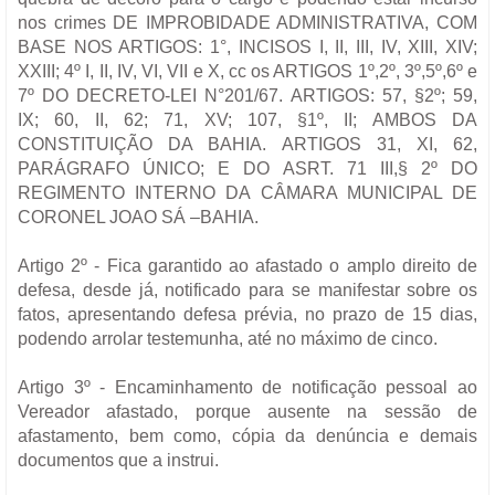
nos crimes DE IMPROBIDADE ADMINISTRATIVA, COM
BASE NOS ARTIGOS: 1°, INCISOS I, II, III, IV, XIII, XIV;
XXIII; 4º I, II, IV, VI, VII e X, cc os ARTIGOS 1º,2º, 3º,5º,6º e
7º DO DECRETO-LEI N°201/67. ARTIGOS: 57, §2º; 59,
IX; 60, II, 62; 71, XV; 107, §1º, II; AMBOS DA
CONSTITUIÇÃO DA BAHIA. ARTIGOS 31, XI, 62,
PARÁGRAFO ÚNICO; E DO ASRT. 71 III,§ 2º DO
REGIMENTO INTERNO DA CÂMARA MUNICIPAL DE
CORONEL JOAO SÁ –BAHIA.
Artigo 2º - Fica garantido ao afastado o amplo direito de
defesa, desde já, notificado para se manifestar sobre os
fatos, apresentando defesa prévia, no prazo de 15 dias,
podendo arrolar testemunha, até no máximo de cinco.
Artigo 3º - Encaminhamento de notificação pessoal ao
Vereador afastado, porque ausente na sessão de
afastamento, bem como, cópia da denúncia e demais
documentos que a instrui.