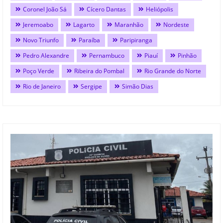
Coronel João Sá
Cícero Dantas
Heliópolis
Jeremoabo
Lagarto
Maranhão
Nordeste
Novo Triunfo
Paraíba
Paripiranga
Pedro Alexandre
Pernambuco
Piauí
Pinhão
Poço Verde
Ribeira do Pombal
Rio Grande do Norte
Rio de Janeiro
Sergipe
Simão Dias