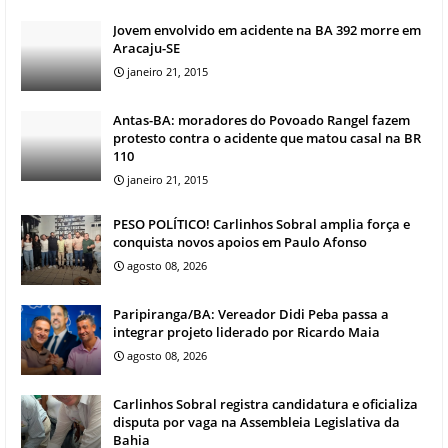
Jovem envolvido em acidente na BA 392 morre em
Aracaju-SE
janeiro 21, 2015
Antas-BA: moradores do Povoado Rangel fazem
protesto contra o acidente que matou casal na BR
110
janeiro 21, 2015
PESO POLÍTICO! Carlinhos Sobral amplia força e
conquista novos apoios em Paulo Afonso
agosto 08, 2026
Paripiranga/BA: Vereador Didi Peba passa a
integrar projeto liderado por Ricardo Maia
agosto 08, 2026
Carlinhos Sobral registra candidatura e oficializa
disputa por vaga na Assembleia Legislativa da
Bahia