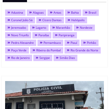
Adustina
Alagoas
Antas
Bahia
Brasil
Coronel João Sá
Cícero Dantas
Heliópolis
Jeremoabo
Lagarto
Maranhão
Nordeste
Novo Triunfo
Paraíba
Paripiranga
Pedro Alexandre
Pernambuco
Piauí
Pinhão
Poço Verde
Ribeira do Pombal
Rio Grande do Norte
Rio de Janeiro
Sergipe
Simão Dias