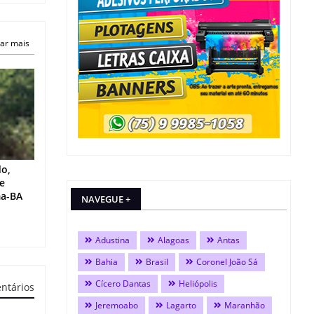
ar mais
do,
 e
ma-BA
NAVEGUE +
Adustina
Alagoas
Antas
Bahia
Brasil
Coronel João Sá
Cícero Dantas
Heliópolis
ntários
Jeremoabo
Lagarto
Maranhão