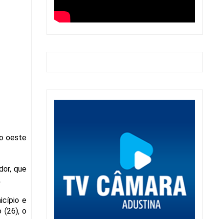
no oeste
dor, que
.
cípio e
 (26), o