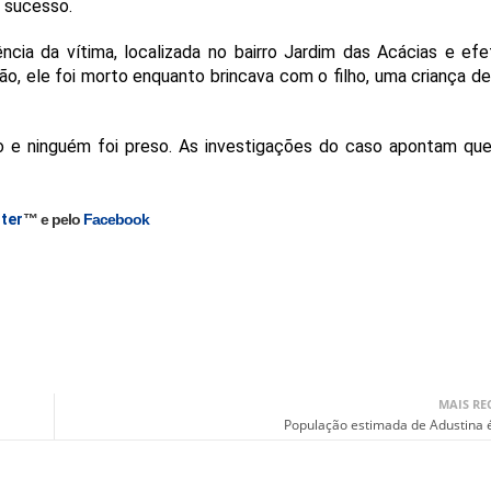
m sucesso.
ncia da vítima, localizada no bairro Jardim das Acácias e ef
ão, ele foi morto enquanto brincava com o filho, uma criança de
gido e ninguém foi preso. As investigações do caso apontam qu
ter
™ e pelo
Facebook
MAIS RE
População estimada de Adustina 