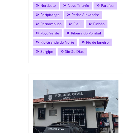
Nordeste
Novo Triunfo
Paraíba
Paripiranga
Pedro Alexandre
Pernambuco
Piauí
Pinhão
Poço Verde
Ribeira do Pombal
Rio Grande do Norte
Rio de Janeiro
Sergipe
Simão Dias