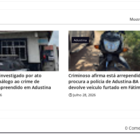
Mostr
Adustina
investigado por ato
Criminoso afirma está arrependi
análogo ao crime de
procura a polícia de Adustina-BA
apreendido em Adustina
devolve veículo furtado em Fáti
26
Julho 28, 2026
0 Come