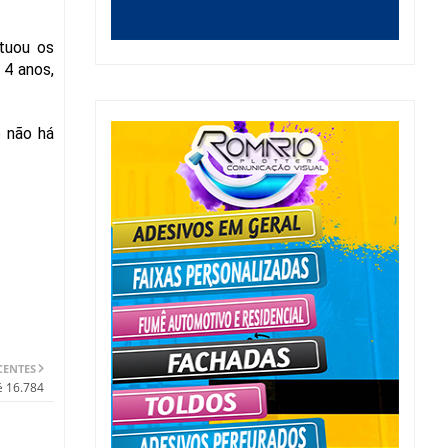
etuou os
 4 anos,
e não há
CENTES
é 16.784