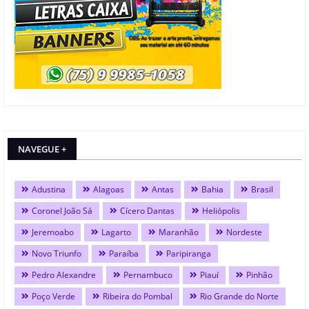
NAVEGUE +
Adustina
Alagoas
Antas
Bahia
Brasil
Coronel João Sá
Cícero Dantas
Heliópolis
Jeremoabo
Lagarto
Maranhão
Nordeste
Novo Triunfo
Paraíba
Paripiranga
Pedro Alexandre
Pernambuco
Piauí
Pinhão
Poço Verde
Ribeira do Pombal
Rio Grande do Norte