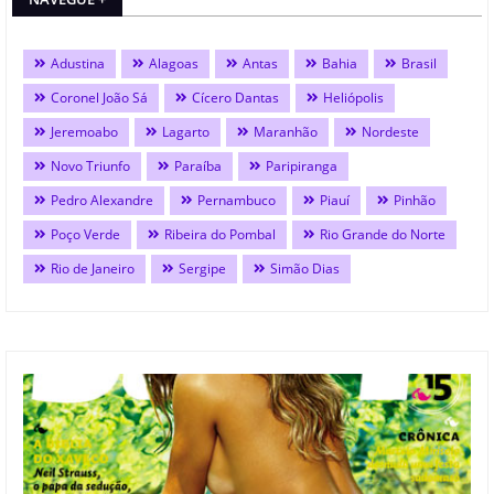
Adustina
Alagoas
Antas
Bahia
Brasil
Coronel João Sá
Cícero Dantas
Heliópolis
Jeremoabo
Lagarto
Maranhão
Nordeste
Novo Triunfo
Paraíba
Paripiranga
Pedro Alexandre
Pernambuco
Piauí
Pinhão
Poço Verde
Ribeira do Pombal
Rio Grande do Norte
Rio de Janeiro
Sergipe
Simão Dias