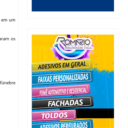
va em um
aram os
 fúnebre