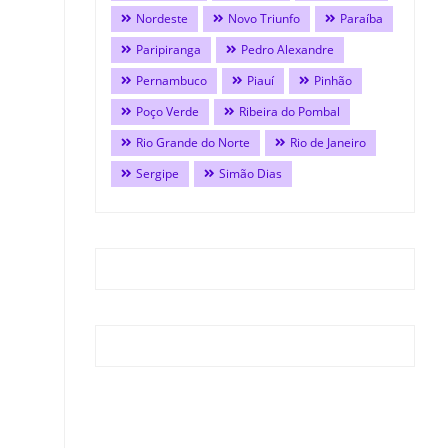
Nordeste
Novo Triunfo
Paraíba
Paripiranga
Pedro Alexandre
Pernambuco
Piauí
Pinhão
Poço Verde
Ribeira do Pombal
Rio Grande do Norte
Rio de Janeiro
Sergipe
Simão Dias