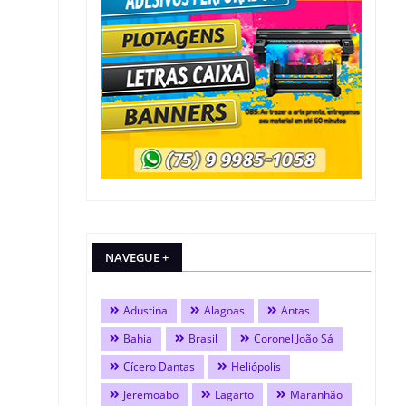
NAVEGUE +
Adustina
Alagoas
Antas
Bahia
Brasil
Coronel João Sá
Cícero Dantas
Heliópolis
Jeremoabo
Lagarto
Maranhão