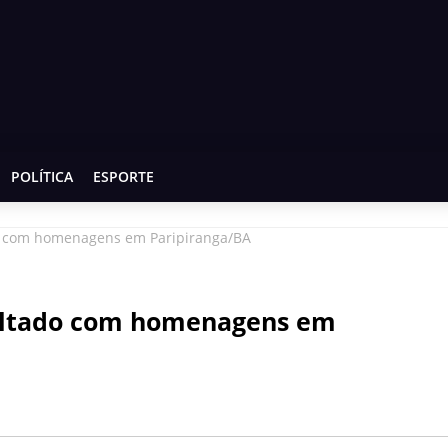
POLÍTICA
ESPORTE
do com homenagens em Paripiranga/BA
pultado com homenagens em