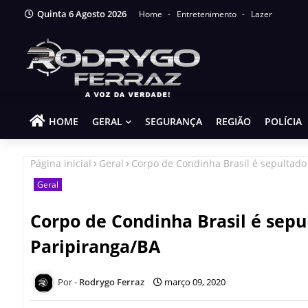
Quinta 6 Agosto 2026
Home
Entretenimento
Lazer
HOME
GERAL
SEGURANÇA
REGIÃO
POLÍCIA
Página inicial
Geral
Corpo de Condinha Brasil é sepulta
Geral
Corpo de Condinha Brasil é se
Paripiranga/BA
Rodrygo Ferraz
março 09, 2020