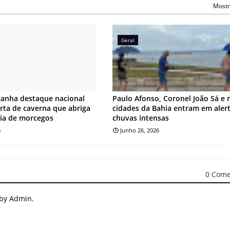
Mostr
Geral
ganha destaque nacional
Paulo Afonso, Coronel João Sá e 
ta de caverna que abriga
cidades da Bahia entram em aler
ia de morcegos
chuvas intensas
6
Junho 26, 2026
0 Come
 by Admin.