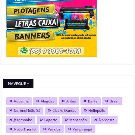
NAVEGUE +
Adustina
Alagoas
Antas
Bahia
Brasil
Coronel João Sá
Cícero Dantas
Heliópolis
Jeremoabo
Lagarto
Maranhão
Nordeste
Novo Triunfo
Paraíba
Paripiranga