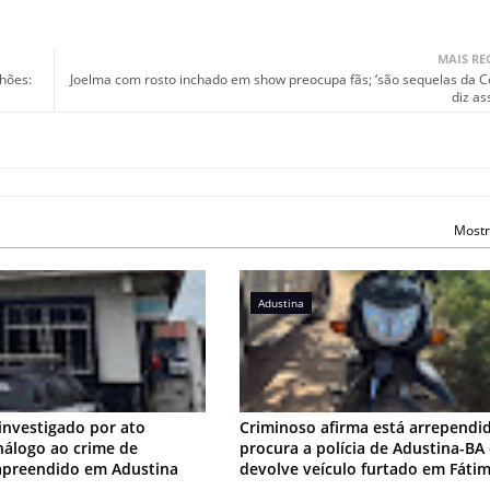
MAIS RE
hões:
Joelma com rosto inchado em show preocupa fãs; ‘são sequelas da Co
diz as
Mostr
Adustina
investigado por ato
Criminoso afirma está arrependi
análogo ao crime de
procura a polícia de Adustina-BA
apreendido em Adustina
devolve veículo furtado em Fáti