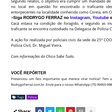
Segundo relatos, o objetivo era cumprir um mandado de 
no local em questão foi encontrado o traficante ident
entorpecentes na localidade conhecida como Coreia, em C
Siga RODRYGO FERRAZ no
Instagram
,
Youtube
e
>
Cacá estava na condição de foragido, e segundo as in
traficante se encontra custodiado na Delegacia de Polícia C
A ação foi realizada por policiais civis da sede da 25ª C
Polícia Civil, Dr. Miguel Vieira.
Com informações do Chico Sabe Tudo.
VOCÊ REPÓRTER
Presenciou um fato importante que merece virar notícia? Tem
RodrygoFerraz.com.br. Envie para o nosso WhatsApp (75) 99903-998
Tags
Polícia