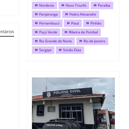
Nordeste
Novo Triunfo
Paraíba
Paripiranga
Pedro Alexandre
Pernambuco
Piauí
Pinhão
ntários
Poço Verde
Ribeira do Pombal
Rio Grande do Norte
Rio de Janeiro
Sergipe
Simão Dias