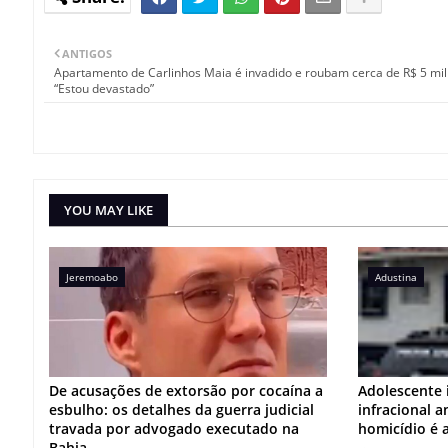
ANTIGOS
Apartamento de Carlinhos Maia é invadido e roubam cerca de R$ 5 mil
“Estou devastado”
YOU MAY LIKE
Jeremoabo
Adustina
De acusações de extorsão por cocaína a
Adolescente 
esbulho: os detalhes da guerra judicial
infracional 
travada por advogado executado na
homicídio é 
Bahia