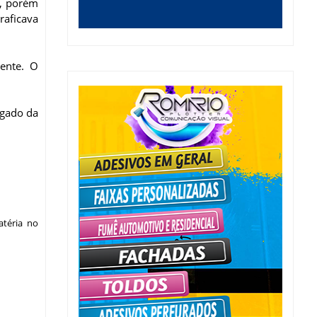
o, porém
raficava
ente. O
egado da
téria no