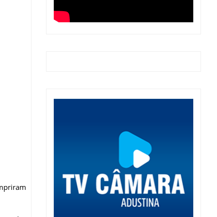
umpriram