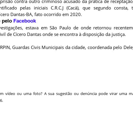
prisão contra outro criminoso acusado da prática de receptaçã
ificado pelas iniciais C.R.C.J (Cacá), que segundo consta, t
ícero Dantas-BA, fato ocorrido em 2020.
 pelo
Facebook
vestigações, estava em São Paulo de onde retornou recentem
ivil de Cícero Dantas onde se encontra à disposição da justiça.
OORPIN, Guardas Civis Municipais da cidade, coordenada pelo Del
 um vídeo ou uma foto? A sua sugestão ou denúncia pode virar uma ma
6.