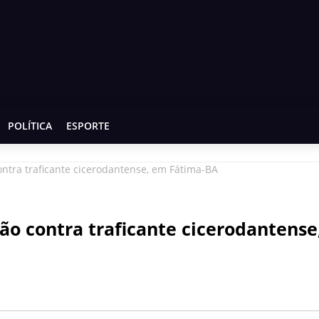
POLÍTICA
ESPORTE
ntra traficante cicerodantense, em Fátima-BA
ão contra traficante cicerodantense