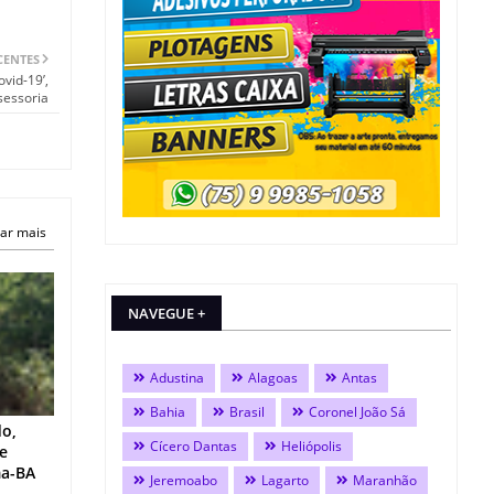
CENTES
vid-19’,
sessoria
ar mais
NAVEGUE +
Adustina
Alagoas
Antas
Bahia
Brasil
Coronel João Sá
do,
Cícero Dantas
Heliópolis
 e
ma-BA
Jeremoabo
Lagarto
Maranhão